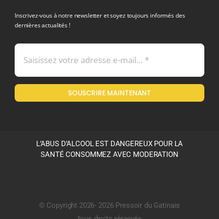
Inscrivez-vous à notre newsletter et soyez toujours informés des
dernières actualités !
Conditions générales de vente
Mentions légales
SOUSCRIRE MAINTENANT
Politique en matière de remboursements et de retours
L’ABUS D’ALCOOL EST DANGEREUX POUR LA
SANTÉ CONSOMMEZ AVEC MODERATION
© Copyright 2026- 2026 Pressoir du Gatinais
tous droits réservés