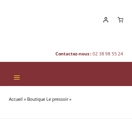
Skip
to
content
Contactez-nous :
02 38 98 55 24
Toggle
Navigation
VINS
Accueil
»
Boutique Le pressoir
»
APPLETON ESTATE 2003
CHAMPAGNES & BULLES
(63%) RUM (JAMAÏQUE) 70cl
SPIRITUEUX