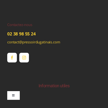
Contactez-nous
02 38 98 55 24
contact@pressoirdugatinais.com
Information utiles
Toggle
Navigation
politique de confidentialite RGPD