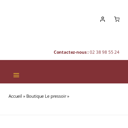
Skip
to
content
Contactez-nous :
02 38 98 55 24
Toggle
Navigation
VINS
Accueil
»
Boutique Le pressoir
»
ARDBEG 2023 Heavy
CHAMPAGNES & BULLES
Vapours 46% Single Malt WHISKY (ÉCOSSE / Islay) 70cl
SPIRITUEUX