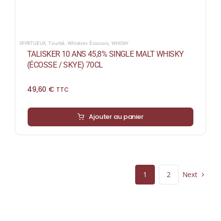
SPIRITUEUX
,
Tourbé
,
Whiskies Écossais
,
WHISKY
TALISKER 10 ANS 45,8% SINGLE MALT WHISKY
(ÉCOSSE / SKYE) 70CL
49,60
€
TTC
Ajouter au panier
Next
1
2