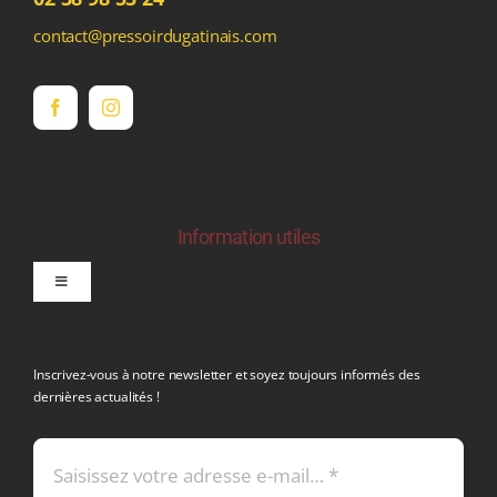
contact@pressoirdugatinais.com
Information utiles
Toggle
Navigation
politique de confidentialite RGPD
Inscrivez-vous à notre newsletter et soyez toujours informés des
dernières actualités !
Conditions générales de vente
Mentions légales