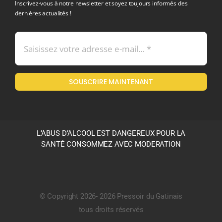
Inscrivez-vous à notre newsletter et soyez toujours informés des
dernières actualités !
Conditions générales de vente
Mentions légales
SOUSCRIRE MAINTENANT
Politique en matière de remboursements et de retours
L’ABUS D’ALCOOL EST DANGEREUX POUR LA
SANTÉ CONSOMMEZ AVEC MODERATION
© Copyright 2026- 2026 Pressoir du Gatinais
tous droits réservés