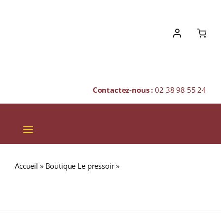
Skip
to
content
Contactez-nous :
02 38 98 55 24
Toggle
Navigation
VINS
Accueil
»
Boutique Le pressoir
»
ARRAN 50% The
CHAMPAGNES & BULLES
Sauternes Cask Finish Single Malt WHISKY (ÉCOSSE /
Arran) 70cl
SPIRITUEUX