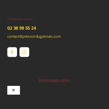
Contactez-nous
02 38 98 55 24
contact@pressoirdugatinais.com
Information utiles
Toggle
Navigation
politique de confidentialite RGPD