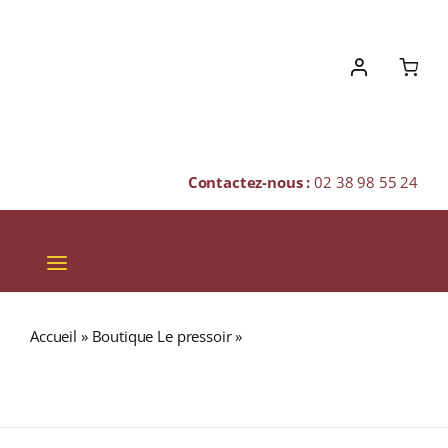
Skip
to
content
Contactez-nous :
02 38 98 55 24
Toggle
Navigation
VINS
Accueil
»
Boutique Le pressoir
»
THE BALVENIE 21 ans
CHAMPAGNES & BULLES
40% (Édition 2015) Portwood Single Malt WHISKY
(ÉCOSSE / Speyside) 70cl
SPIRITUEUX