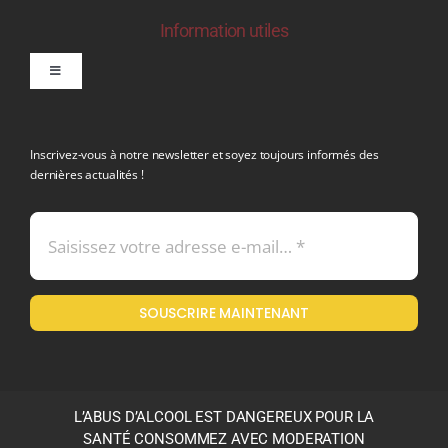
Information utiles
Toggle
Navigation
politique de confidentialite RGPD
Inscrivez-vous à notre newsletter et soyez toujours informés des
dernières actualités !
Conditions générales de vente
Mentions légales
SOUSCRIRE MAINTENANT
Politique en matière de remboursements et de retours
L’ABUS D’ALCOOL EST DANGEREUX POUR LA
SANTÉ CONSOMMEZ AVEC MODERATION