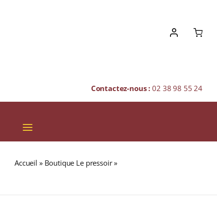
Skip
to
content
Contactez-nous :
02 38 98 55 24
Toggle
Navigation
VINS
Accueil
»
Boutique Le pressoir
»
BOITE DE 64 FILTRES
CHAMPAGNES & BULLES
VIDES A THÉ
SPIRITUEUX