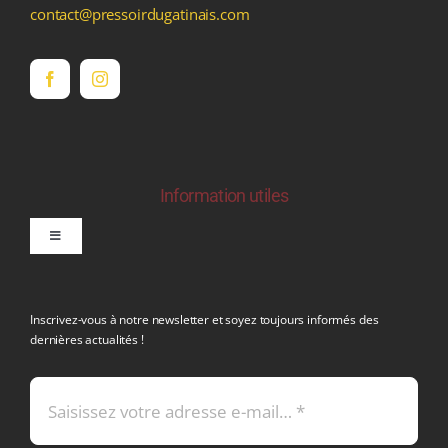
contact@pressoirdugatinais.com
Information utiles
Toggle
Navigation
politique de confidentialite RGPD
Inscrivez-vous à notre newsletter et soyez toujours informés des
dernières actualités !
Conditions générales de vente
Mentions légales