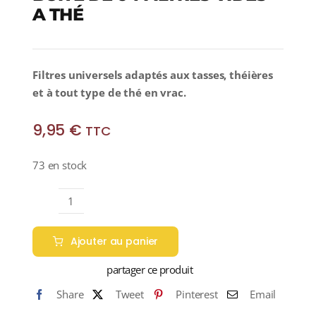
A THÉ
Filtres universels adaptés aux tasses, théières
et à tout type de thé en vrac.
9,95
€
TTC
73 en stock
quantité
de
Ajouter au panier
BOITE
DE
partager ce produit
64
Share
Tweet
Pinterest
Email
FILTRES
VIDES