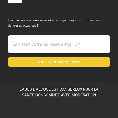
Toggle
Navigation
politique de confidentialite RGPD
Inscrivez-vous à notre newsletter et soyez toujours informés des
dernières actualités !
Conditions générales de vente
Mentions légales
SOUSCRIRE MAINTENANT
Politique en matière de remboursements et de retours
L’ABUS D’ALCOOL EST DANGEREUX POUR LA
SANTÉ CONSOMMEZ AVEC MODERATION