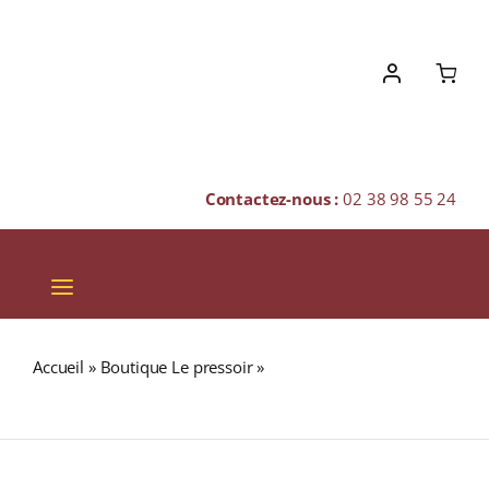
Skip
to
content
Contactez-nous :
02 38 98 55 24
Toggle
Navigation
VINS
Accueil
»
Boutique Le pressoir
»
Domaine Dampt Frères
CHAMPAGNES & BULLES
A.O.C. BOURGOGNE ÉPINEUIL Rouge 2022 Bouteille 75cl
SPIRITUEUX