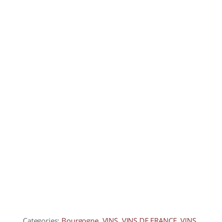
COLLECTORS
CAFÉS
THÉS & INFUSIONS
ÉPICERIE FINE
IDEES CADEAUX
La cave
Qui sommes-nous ?
Contactez-nous !
Categories:
Bourgogne
,
VINS
,
VINS DE FRANCE
,
VINS