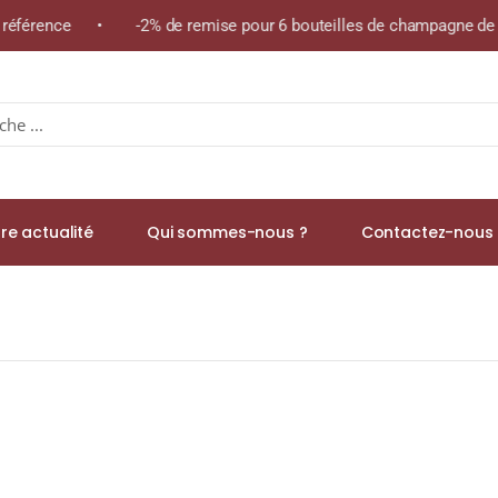
 référence • -2% de remise pour 6 bouteilles de champagne de l
re actualité
Qui sommes-nous ?
Contactez-nous 
 43% Édition 2021 Single Malt WHISKY (ÉCOSSE / Islay) 70cl