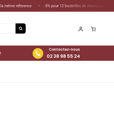
a même référence • -5% pour 12 bouteilles de champagne de la mê
Contactez-nous
!
02 38 98 55 24