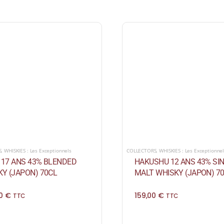
S
,
WHISKIES : Les Exceptionnels
COLLECTORS
,
WHISKIES : Les Exceptionne
I 17 ANS 43% BLENDED
HAKUSHU 12 ANS 43% SI
Y (JAPON) 70CL
MALT WHISKY (JAPON) 7
00
€
159,00
€
TTC
TTC