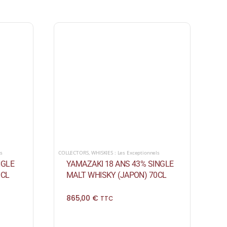
ls
COLLECTORS
,
WHISKIES : Les Exceptionnels
NGLE
YAMAZAKI 18 ANS 43% SINGLE
0CL
MALT WHISKY (JAPON) 70CL
865,00
€
TTC