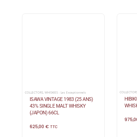
COLLECTOR
COLLECTORS
,
WHISKIES : Les Exceptionnels
HIBIK
ISAWA VINTAGE 1983 (25 ANS)
WHISK
43% SINGLE MALT WHISKY
(JAPON) 66CL
975,
625,00
€
TTC