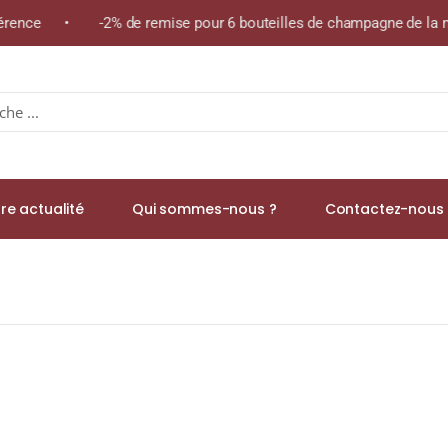
férence • -2% de remise pour 6 bouteilles de champagne de la mê
re actualité
Qui sommes-nous ?
Contactez-nous 
.M. Champagne Brut Magnum 1,5L Sans étui