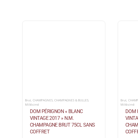
Brut
,
CHAMPAGNES
,
CHAMPAGNES & BULLES
,
Brut
,
CHAM
Millésimé
Millésimé
DOM PÉRIGNON « BLANC
DOM 
VINTAGE 2017 » N.M.
VINTA
CHAMPAGNE BRUT 75CL SANS
CHAM
COFFRET
COFF