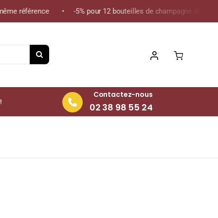
me référence • -5% pour 12 bouteilles de champagne de la même r
Contactez-nous
!
02 38 98 55 24