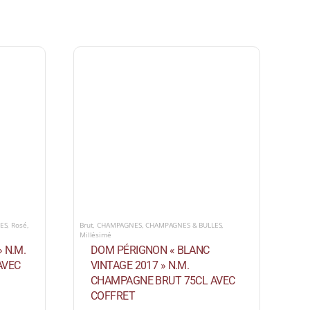
ES
,
Rosé
,
Brut
,
CHAMPAGNES
,
CHAMPAGNES & BULLES
,
Millésimé
 N.M.
DOM PÉRIGNON « BLANC
AVEC
VINTAGE 2017 » N.M.
CHAMPAGNE BRUT 75CL AVEC
COFFRET