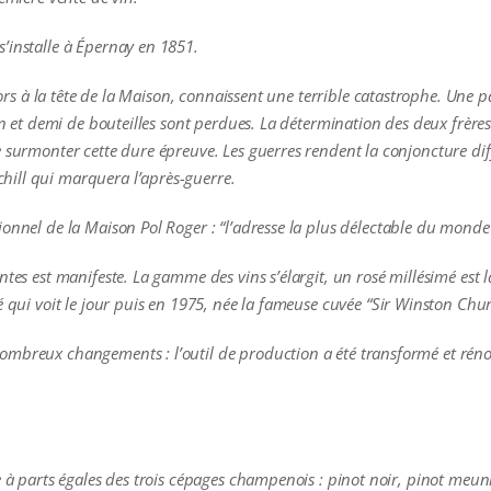
’installe à Épernay en 1851.
alors à la tête de la Maison, connaissent une terrible catastrophe. Une 
ion et demi de bouteilles sont perdues. La détermination des deux frèr
 surmonter cette dure épreuve. Les guerres rendent la conjoncture diffic
ill qui marquera l’après-guerre.
onnel de la Maison Pol Roger : “l’adresse la plus délectable du monde”,
ntes est manifeste. La gamme des vins s’élargit, un rosé millésimé es
é qui voit le jour puis en 1975, née la fameuse cuvée “Sir Winston Churc
mbreux changements : l’outil de production a été transformé et rénov
ge à parts égales des trois cépages champenois : pinot noir, pinot me