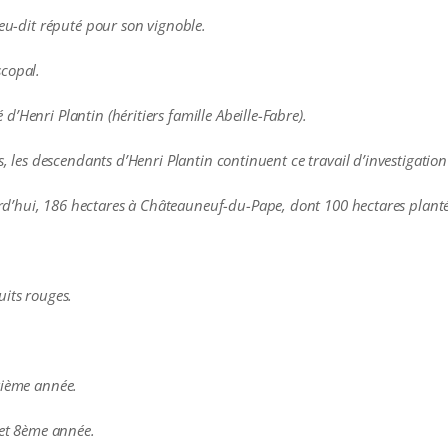
ieu-dit réputé pour son vignoble.
scopal.
’Henri Plantin (héritiers famille Abeille-Fabre).
fs, les descendants d’Henri Plantin continuent ce travail d’investigatio
’hui, 186 hectares à Châteauneuf-du-Pape, dont 100 hectares planté
uits rouges.
xième année.
 et 8ème année.