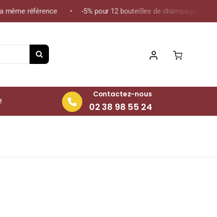
a même référence • -5% pour 12 bouteilles de champagne de la mê
Contactez-nous
!
02 38 98 55 24
outeille 75cl