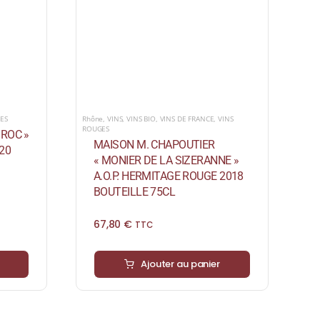
ES
Rhône
,
VINS
,
VINS BIO
,
VINS DE FRANCE
,
VINS
ROUGES
 ROC »
MAISON M. CHAPOUTIER
20
« MONIER DE LA SIZERANNE »
A.O.P. HERMITAGE ROUGE 2018
BOUTEILLE 75CL
67,80
€
TTC
Ajouter au panier