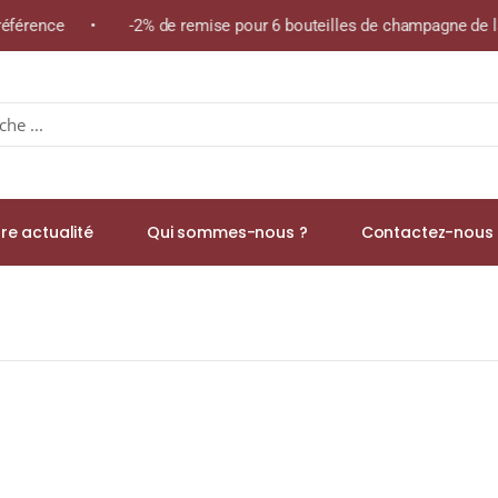
e référence • -2% de remise pour 6 bouteilles de champagne de l
re actualité
Qui sommes-nous ?
Contactez-nous 
 « Château Mont-Redon » A.O.C CHÂTEAUNEUF-DU-PAPE Rouge 2019 B