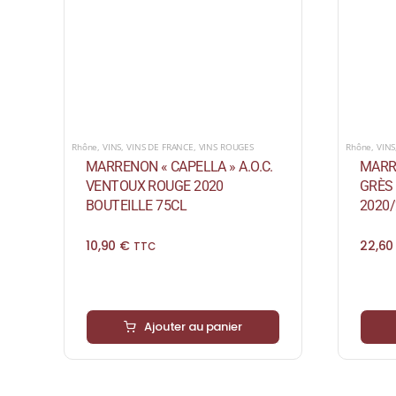
Rhône
,
VINS
,
VINS DE FRANCE
,
VINS ROUGES
Rhône
,
VINS
MARRENON « CAPELLA » A.O.C.
MARR
VENTOUX ROUGE 2020
GRÈS 
BOUTEILLE 75CL
2020/
10,90
€
22,6
TTC
Ajouter au panier