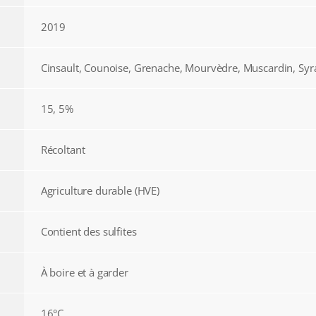
2019
Cinsault, Counoise, Grenache, Mourvèdre, Muscardin, Syr
15, 5%
Récoltant
Agriculture durable (HVE)
Contient des sulfites
À boire et à garder
16°C