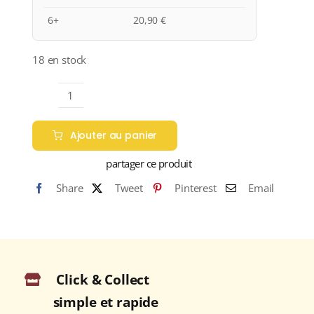
6+
20,90
€
18 en stock
quantité
de
Ajouter au panier
Tenuta
Casenuove
partager ce produit
Appellation
Share
Tweet
Pinterest
Email
CHIANTI
CLASSICO
Rouge
2020
Bouteille
Click & Collect
75cl
simple et rapide