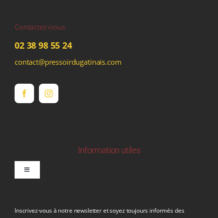
Contactez-nous
02 38 98 55 24
contact@pressoirdugatinais.com
Information utiles
Toggle
Navigation
politique de confidentialite RGPD
Inscrivez-vous à notre newsletter et soyez toujours informés des