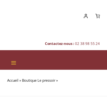
Skip
to
content
Contactez-nous :
02 38 98 55 24
Toggle
Navigation
VINS
Accueil
»
Boutique Le pressoir
»
Tenuta Casenuove
CHAMPAGNES & BULLES
Appellation CHIANTI CLASSICO Rouge 2020 Bouteille 75cl
SPIRITUEUX