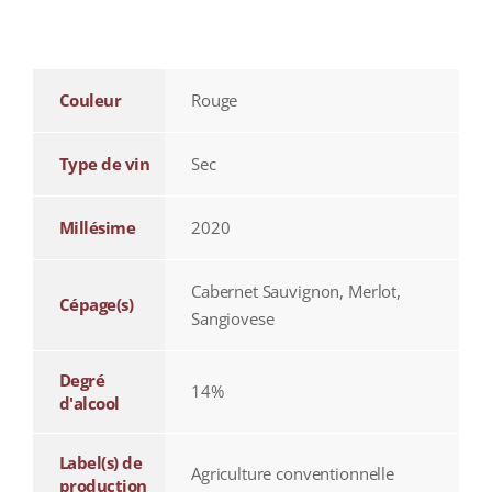
additional information
Couleur
Rouge
Type de vin
Sec
Millésime
2020
Cabernet Sauvignon, Merlot,
Cépage(s)
Sangiovese
Degré
14%
d'alcool
Label(s) de
Agriculture conventionnelle
production