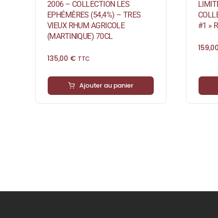
2006 – COLLECTION LES
LIMIT
EPHÉMÈRES (54,4%) – TRES
COLL
VIEUX RHUM AGRICOLE
#1 » 
(MARTINIQUE) 70CL
159,0
135,00
€
TTC
Ajouter au panier