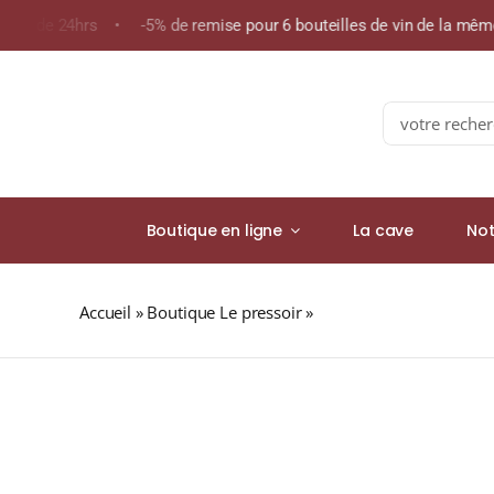
Skip
oins de 24hrs • -5% de remise pour 6 bouteilles de vin de la mê
to
content
Search
for:
Boutique en ligne
La cave
Not
Accueil
»
Boutique Le pressoir
»
CLÉMENT Millésime 20