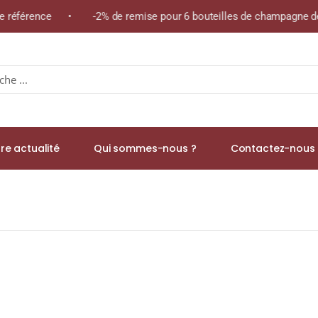
me référence • -2% de remise pour 6 bouteilles de champagne de 
re actualité
Qui sommes-nous ?
Contactez-nous 
02 42% TRÈS VIEUX RHUM AGRICOLE (MARTINIQUE) 70cl