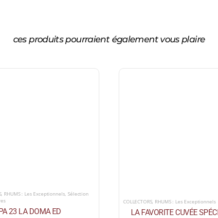
ces produits pourraient également vous plaire
S
,
RHUMS : Les Exceptionnels
,
Sélection
res
COLLECTORS
,
RHUMS : Les Exceptionnels
PA 23 LA DOMA ED
LA FAVORITE CUVÉE SPÉC