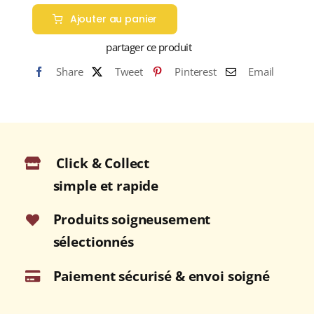
de
Ajouter au panier
CLÉMENT
L'ÉLIXIR
partager ce produit
42%
Share
Tweet
Pinterest
Email
RHUM
VIEUX
AGRICOLE
(MARTINIQUE)
70cl
Click & Collect
simple et rapide
Produits soigneusement
sélectionnés
Paiement sécurisé & envoi soigné