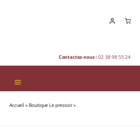
Skip
to
content
Contactez-nous :
02 38 98 55 24
Toggle
Navigation
VINS
Accueil
»
Boutique Le pressoir
»
CLÉMENT L’ÉLIXIR 42%
CHAMPAGNES & BULLES
RHUM VIEUX AGRICOLE (MARTINIQUE) 70cl
SPIRITUEUX