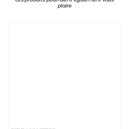
plaire
RHUM
,
Rhum Ambré
,
SPIRITUEUX