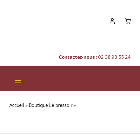
Skip
to
content
Contactez-nous :
02 38 98 55 24
Toggle
Navigation
VINS
Accueil
»
Boutique Le pressoir
»
Domaine Robert Perroud
CHAMPAGNES & BULLES
« Foudre n°5 » A.O.C CÔTE DE BROUILLY Rouge 2023
Bouteille 75cl
SPIRITUEUX