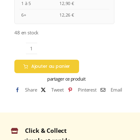
1 à 5
12,90
€
6+
12,26
€
48 en stock
quantité
de
Ajouter au panier
Domaine
Robert
partager ce produit
Perroud
Share
Tweet
Pinterest
Email
"Foudre
n°5"
A.O.C
CÔTE
DE
Click & Collect
BROUILLY
Rouge