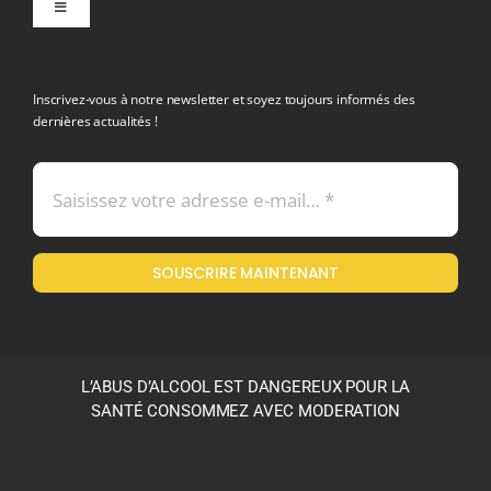
Toggle
Navigation
politique de confidentialite RGPD
Inscrivez-vous à notre newsletter et soyez toujours informés des
dernières actualités !
Conditions générales de vente
Mentions légales
SOUSCRIRE MAINTENANT
Politique en matière de remboursements et de retours
L’ABUS D’ALCOOL EST DANGEREUX POUR LA
SANTÉ CONSOMMEZ AVEC MODERATION