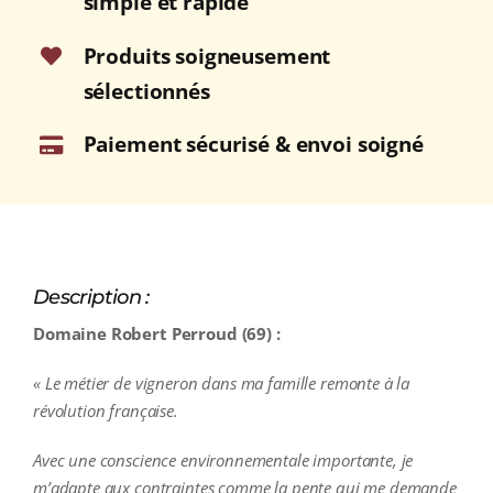
simple et rapide
2023
Bouteille
Produits soigneusement
75cl
sélectionnés
Paiement sécurisé & envoi soigné
Description :
Domaine Robert Perroud (69) :
« Le métier de vigneron dans ma famille remonte à la
révolution française.
Avec une conscience environnementale importante, je
m’adapte aux contraintes comme la pente qui me demande