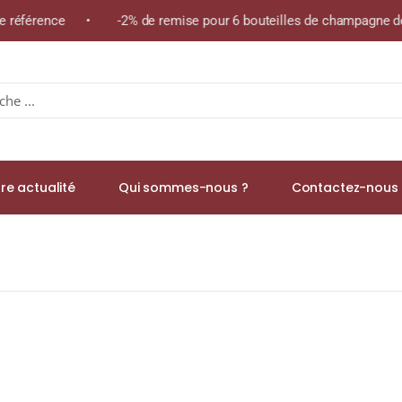
me référence • -2% de remise pour 6 bouteilles de champagne de 
re actualité
Qui sommes-nous ?
Contactez-nous 
OULINE » A.O.C CÔTE-RÔTIE Rouge 2000 Bouteille 75cl