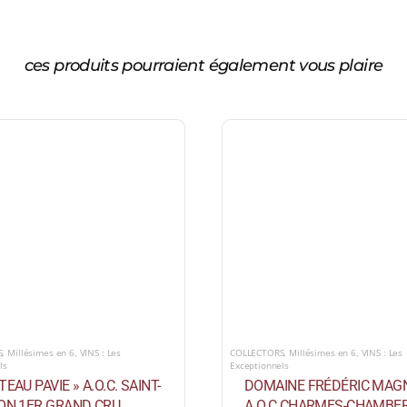
ces produits pourraient également vous plaire
S
,
Millésimes en 6
,
VINS : Les
COLLECTORS
,
Millésimes en 6
,
VINS : Les
ls
Exceptionnels
TEAU PAVIE » A.O.C. SAINT-
DOMAINE FRÉDÉRIC MAG
ION 1ER GRAND CRU
A.O.C CHARMES-CHAMBER