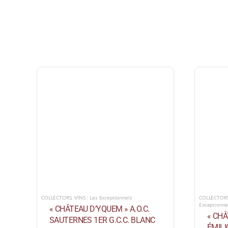
COLLECTORS
,
VINS : Les Exceptionnels
COLLECTOR
Exceptionne
« CHÂTEAU D’YQUEM » A.O.C.
« CHÂ
SAUTERNES 1ER G.C.C. BLANC
ÉMIL