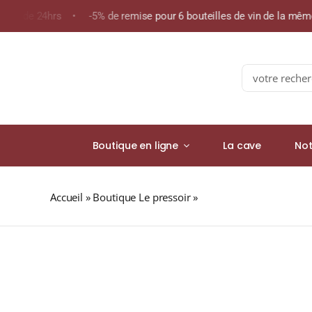
Skip
oins de 24hrs • -5% de remise pour 6 bouteilles de vin de la mê
to
content
Search
for:
Boutique en ligne
La cave
Not
Accueil
»
Boutique Le pressoir
»
Domaine Guigal « LA M