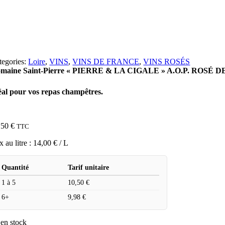
tegories:
Loire
,
VINS
,
VINS DE FRANCE
,
VINS ROSÉS
maine Saint-Pierre « PIERRE & LA CIGALE » A.O.P. ROSÉ DE L
éal pour vos repas champêtres.
,50
€
TTC
x au litre :
14,00
€
/ L
Quantité
Tarif unitaire
1 à 5
10,50
€
6+
9,98
€
 en stock