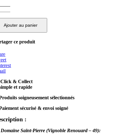
ntité
maine
nt-
Ajouter au panier
rre
rtager ce produit
ERRE
A
are
IGALE
eet
terest
O.P.
ail
OSÉ
E
Click & Collect
IRE
simple et rapide
sé
Produits soigneusement sélectionnés
c
24
Paiement sécurisé & envoi soigné
teille
cl
scription :
 Domaine Saint-Pierre (Vignoble Renouard – 49):