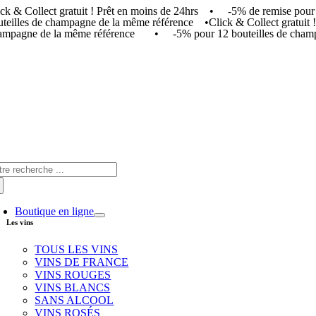
ick & Collect gratuit ! Prêt en moins de 24hrs • -5% de remise p
Skip
uteilles de champagne de la même référence •
Click & Collect gratui
to
ampagne de la même référence • -5% pour 12 bouteilles de champ
content
arch
:
Boutique en ligne
Les vins
TOUS LES VINS
VINS DE FRANCE
VINS ROUGES
VINS BLANCS
SANS ALCOOL
VINS ROSÉS