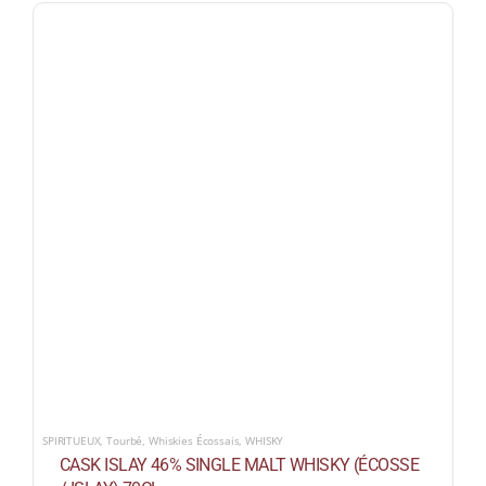
SPIRITUEUX
,
Tourbé
,
Whiskies Écossais
,
WHISKY
CASK ISLAY 46% SINGLE MALT WHISKY (ÉCOSSE