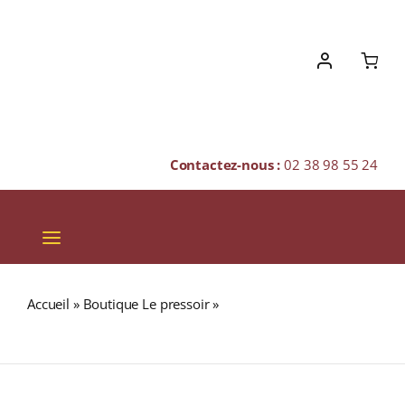
Skip
to
content
Contactez-nous :
02 38 98 55 24
Toggle
Navigation
VINS
Accueil
»
Boutique Le pressoir
»
DALWHINNIE 15 ans 43%
CHAMPAGNES & BULLES
Single Malt WHISKY (ÉCOSSE / Highland) 70cl
SPIRITUEUX