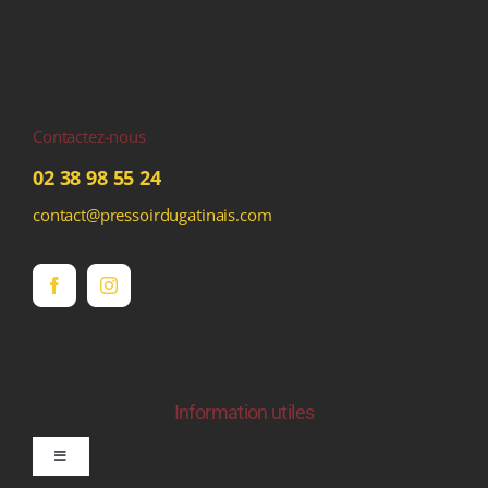
Contactez-nous
02 38 98 55 24
contact@pressoirdugatinais.com
Information utiles
Toggle
Navigation