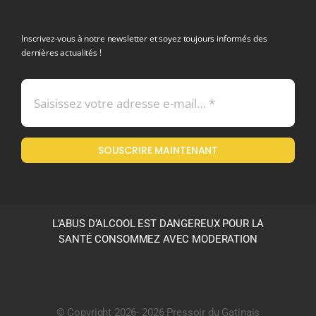
politique de confidentialite RGPD
Inscrivez-vous à notre newsletter et soyez toujours informés des
dernières actualités !
Conditions générales de vente
Mentions légales
SOUSCRIRE MAINTENANT
Politique en matière de remboursements et de retours
L’ABUS D’ALCOOL EST DANGEREUX POUR LA
SANTÉ CONSOMMEZ AVEC MODERATION
© Copyright 2026- 2026 Pressoir du Gatinais