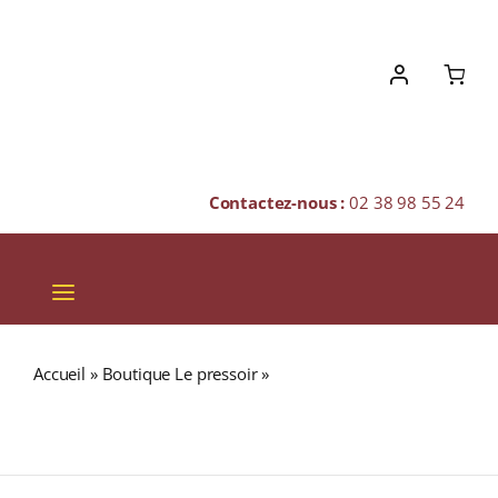
Skip
to
content
Contactez-nous :
02 38 98 55 24
Toggle
Navigation
VINS
Accueil
»
Boutique Le pressoir
»
Domaine des Chesnaies
CHAMPAGNES & BULLES
« CUVÉE VIEILLES VIGNES » A.O.C. BOURGUEIL Rouge
2022 Bouteille 75cl
SPIRITUEUX