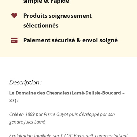
simple et rapide
Bouteille
75cl
Produits soigneusement
sélectionnés
Paiement sécurisé & envoi soigné
Description :
Le Domaine des Chesnaies (Lamé-Delisle-Boucard –
37) :
Créé en 1869 par Pierre Guyot puis développé par son
gendre Jules Lamé.
Exploitation familiale, sur l’ AOC Bourgueil, commercialisant