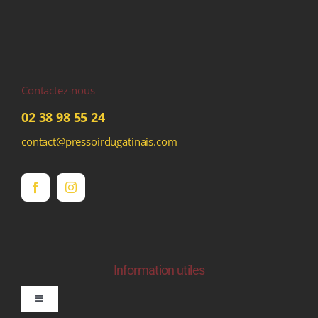
Contactez-nous
02 38 98 55 24
contact@pressoirdugatinais.com
Information utiles
Toggle
Navigation