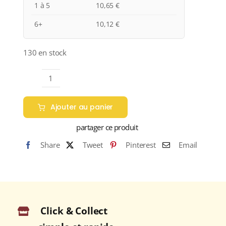
1 à 5
10,65
€
6+
10,12
€
130 en stock
quantité
de
Ajouter au panier
Domaine
des
partager ce produit
Chesnaies
Share
Tweet
Pinterest
Email
"CUVÉE
VIEILLES
VIGNES"
A.O.C.
BOURGUEIL
Click & Collect
Rouge
2022