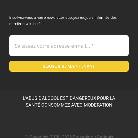
politique de confidentialite RGPD
Inscrivez-vous à notre newsletter et soyez toujours informés des
dernières actualités !
Conditions générales de vente
Mentions légales
SOUSCRIRE MAINTENANT
Politique en matière de remboursements et de retours
L’ABUS D’ALCOOL EST DANGEREUX POUR LA
SANTÉ CONSOMMEZ AVEC MODERATION
© Copyright 2026- 2026 Pressoir du Gatinais