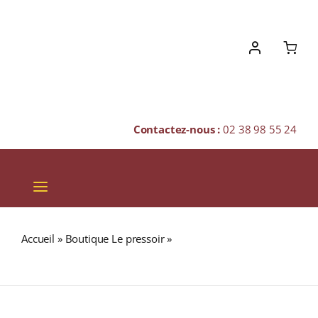
Skip
to
content
Contactez-nous :
02 38 98 55 24
Toggle
Navigation
VINS
Accueil
»
Boutique Le pressoir
»
DON PAPA Baroko 40%
CHAMPAGNES & BULLES
BOISSON SPIRITUEUSE (PHILIPPINES) 70cl Sans coffret
SPIRITUEUX