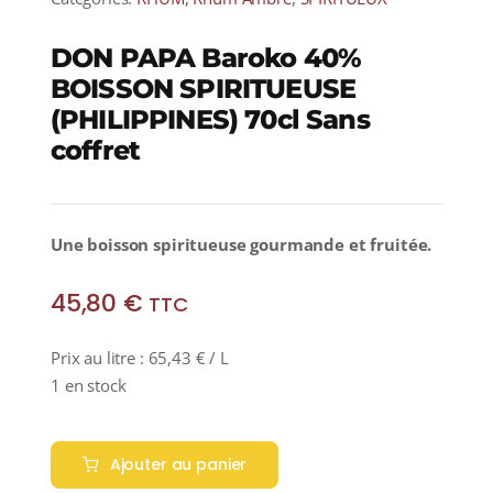
DON PAPA Baroko 40%
BOISSON SPIRITUEUSE
(PHILIPPINES) 70cl Sans
coffret
Une boisson spiritueuse gourmande et fruitée.
45,80
€
TTC
Prix au litre :
65,43
€
/ L
1 en stock
quantité
de
Ajouter au panier
DON