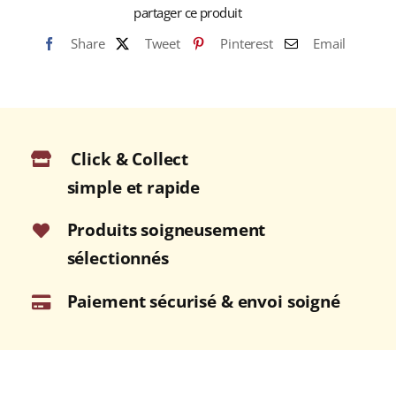
partager ce produit
PAPA
Baroko
Share
Tweet
Pinterest
Email
40%
BOISSON
SPIRITUEUSE
(PHILIPPINES)
70cl
Click & Collect
Sans
simple et rapide
coffret
Produits soigneusement
sélectionnés
Paiement sécurisé & envoi soigné