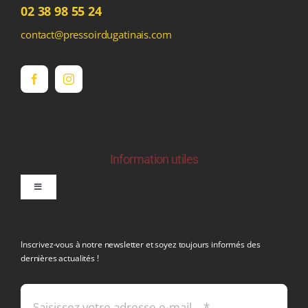
02 38 98 55 24
contact@pressoirdugatinais.com
Information utiles
Toggle
Navigation
politique de confidentialite RGPD
Inscrivez-vous à notre newsletter et soyez toujours informés des
dernières actualités !
Conditions générales de vente