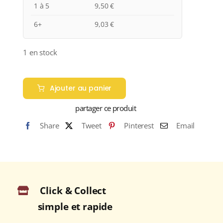
1 à 5
9,50
€
6+
9,03
€
1 en stock
quantité
de
Ajouter au panier
Maison
partager ce produit
M.
Chapoutier
Share
Tweet
Pinterest
Email
"Solèdre"
A.O.P.
DUCHÉ
D'UZÈS
Blanc
Click & Collect
2022
simple et rapide
Bouteille