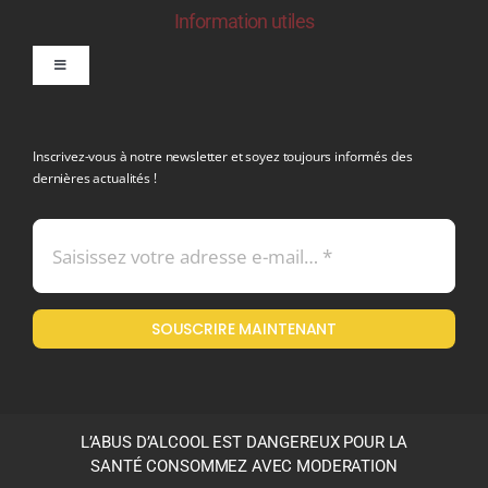
Information utiles
Toggle
Navigation
politique de confidentialite RGPD
Inscrivez-vous à notre newsletter et soyez toujours informés des
dernières actualités !
Conditions générales de vente
Mentions légales
SOUSCRIRE MAINTENANT
Politique en matière de remboursements et de retours
L’ABUS D’ALCOOL EST DANGEREUX POUR LA
SANTÉ CONSOMMEZ AVEC MODERATION