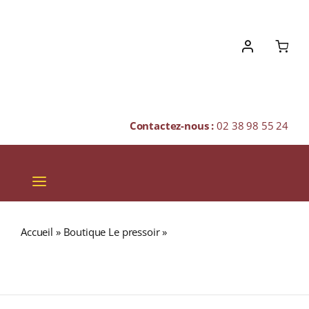
Skip
to
content
Contactez-nous :
02 38 98 55 24
Toggle
Navigation
VINS
Accueil
»
Boutique Le pressoir
»
Maison M. Chapoutier
CHAMPAGNES & BULLES
« Solèdre » A.O.P. DUCHÉ D’UZÈS Blanc 2022 Bouteille
75cl
SPIRITUEUX