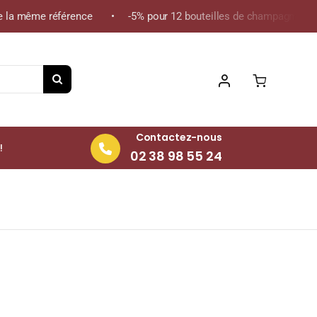
 la même référence • -5% pour 12 bouteilles de champagne de la 
Contactez-nous
!
02 38 98 55 24