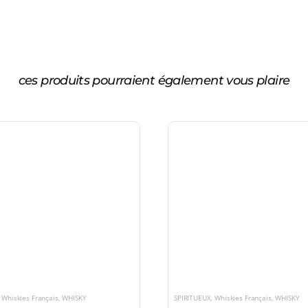
ces produits pourraient également vous plaire
,
Whiskies Français
,
WHISKY
SPIRITUEUX
,
Whiskies Français
,
WHISKY