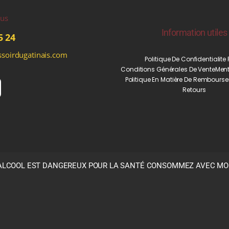
ous
Information utiles
5 24
soirdugatinais.com
Politique De Confidentialite
Conditions Générales De Vente
Ment
Politique En Matière De Rembourse
Retours
’ALCOOL EST DANGEREUX POUR LA SANTÉ CONSOMMEZ AVEC M