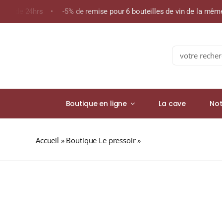
Skip
oins de 24hrs • -5% de remise pour 6 bouteilles de vin de la mê
to
content
Search
for:
Boutique en ligne
La cave
Not
Accueil
»
Boutique Le pressoir
»
ÉVADÉ Rum Cask Finish