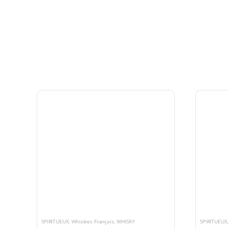
SPIRITUEUX
,
Whiskies Français
,
WHISKY
SPIRITUEUX