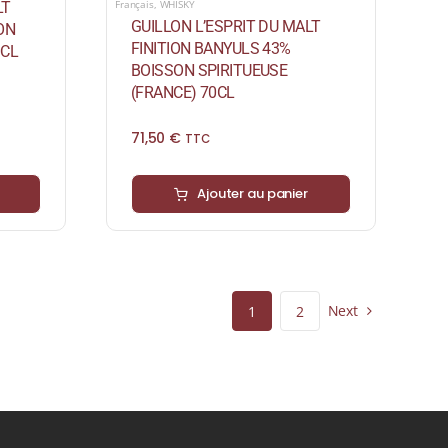
Français
,
WHISKY
LT
GUILLON L’ESPRIT DU MALT
ON
FINITION BANYULS 43%
0CL
BOISSON SPIRITUEUSE
(FRANCE) 70CL
71,50
€
TTC
Ajouter au panier
Next
1
2