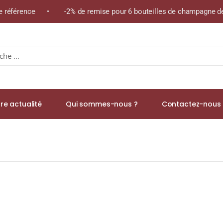
me référence • -2% de remise pour 6 bouteilles de champagne de
re actualité
Qui sommes-nous ?
Contactez-nous 
 43% Single Malt WHISKY (FRANCE) 70cl