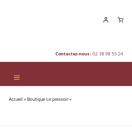
Skip
to
content
Contactez-nous :
02 38 98 55 24
Toggle
Navigation
VINS
Accueil
»
Boutique Le pressoir
»
FOURSQUARE
CHAMPAGNES & BULLES
Touchstone 14 ans (61%) 22ème Edition RUM (BARBADE)
70cl
SPIRITUEUX