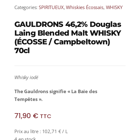
Categories:
SPIRITUEUX
,
Whiskies Écossais
,
WHISKY
GAULDRONS 46,2% Douglas
Laing Blended Malt WHISKY
(ÉCOSSE / Campbeltown)
70cl
Whisky iodé
The Gauldrons signifie « La Baie des
Tempêtes ».
71,90
€
TTC
Prix au litre :
102,71
€
/ L
4 en stock