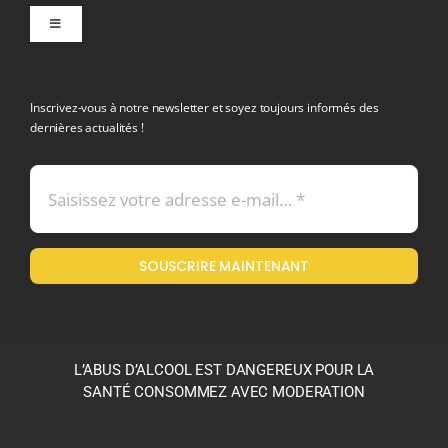
Toggle
Navigation
politique de confidentialite RGPD
Inscrivez-vous à notre newsletter et soyez toujours informés des
dernières actualités !
Conditions générales de vente
Mentions légales
SOUSCRIRE MAINTENANT
Politique en matière de remboursements et de retours
L’ABUS D’ALCOOL EST DANGEREUX POUR LA
SANTÉ CONSOMMEZ AVEC MODERATION