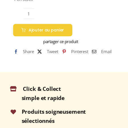
quantité
de
Ajouter au panier
GAULDRONS
46,2%
partager ce produit
Douglas
Share
Tweet
Pinterest
Email
Laing
Blended
Malt
WHISKY
(ÉCOSSE
Click & Collect
/
Campbeltown)
simple et rapide
70cl
Produits soigneusement
sélectionnés