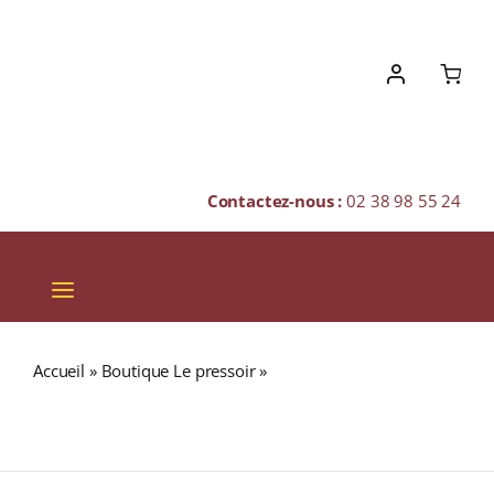
Skip
to
content
Contactez-nous :
02 38 98 55 24
Toggle
Navigation
VINS
Accueil
»
Boutique Le pressoir
»
GAULDRONS 46,2%
CHAMPAGNES & BULLES
Douglas Laing Blended Malt WHISKY (ÉCOSSE /
Campbeltown) 70cl
SPIRITUEUX