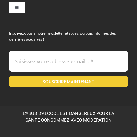
Toggle
Navigation
politique de confidentialite RGPD
Inscrivez-vous à notre newsletter et soyez toujours informés des
dernières actualités !
Conditions générales de vente
Mentions légales
SOUSCRIRE MAINTENANT
Politique en matière de remboursements et de retours
L’ABUS D’ALCOOL EST DANGEREUX POUR LA
SANTÉ CONSOMMEZ AVEC MODERATION