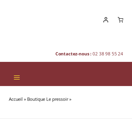
Skip
to
content
Contactez-nous :
02 38 98 55 24
Toggle
Navigation
VINS
Accueil
»
Boutique Le pressoir
»
GLENALLACHIE 1989
CHAMPAGNES & BULLES
45,4% Single Malt WHISKY (ÉCOSSE / Speyside) 50cl
SPIRITUEUX