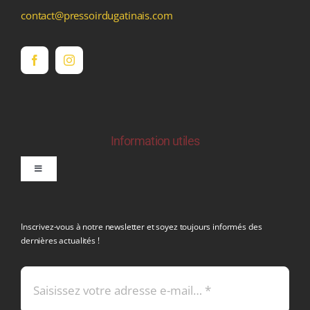
contact@pressoirdugatinais.com
Information utiles
Toggle
Navigation
politique de confidentialite RGPD
Inscrivez-vous à notre newsletter et soyez toujours informés des
dernières actualités !
Conditions générales de vente
Mentions légales