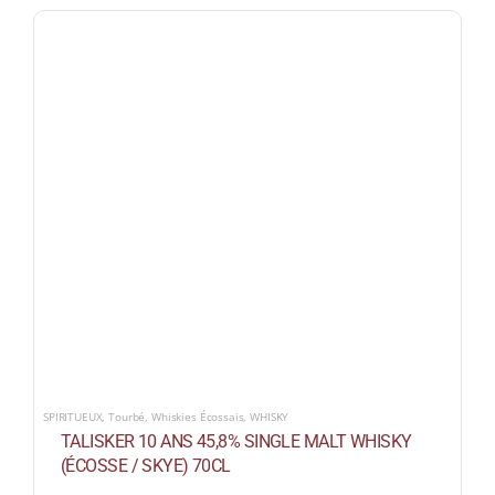
SPIRITUEUX
,
Tourbé
,
Whiskies Écossais
,
WHISKY
TALISKER 10 ANS 45,8% SINGLE MALT WHISKY
(ÉCOSSE / SKYE) 70CL