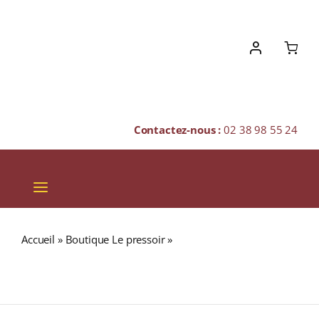
Skip
to
content
Contactez-nous :
02 38 98 55 24
Toggle
Navigation
VINS
Accueil
»
Boutique Le pressoir
»
GLENMORANGIE 46%
CHAMPAGNES & BULLES
The Nectar d’Or (Édition 2021) Single Malt WHISKY
(ÉCOSSE / Highland) 70cl
SPIRITUEUX