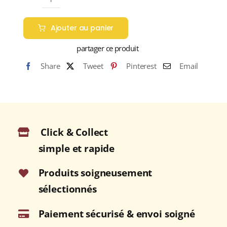
quantité
de
Ajouter au panier
GLENMORANGIE
46%
partager ce produit
The
Share
Tweet
Pinterest
Email
Nectar
d'Or
(Édition
2021)
Single
Click & Collect
Malt
WHISKY
simple et rapide
(ÉCOSSE
/
Produits soigneusement
Highland)
sélectionnés
70cl
Paiement sécurisé & envoi soigné