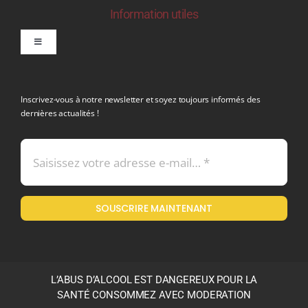
Information utiles
Toggle
Navigation
politique de confidentialite RGPD
Inscrivez-vous à notre newsletter et soyez toujours informés des
dernières actualités !
Conditions générales de vente
Mentions légales
SOUSCRIRE MAINTENANT
Politique en matière de remboursements et de retours
L’ABUS D’ALCOOL EST DANGEREUX POUR LA
SANTÉ CONSOMMEZ AVEC MODERATION