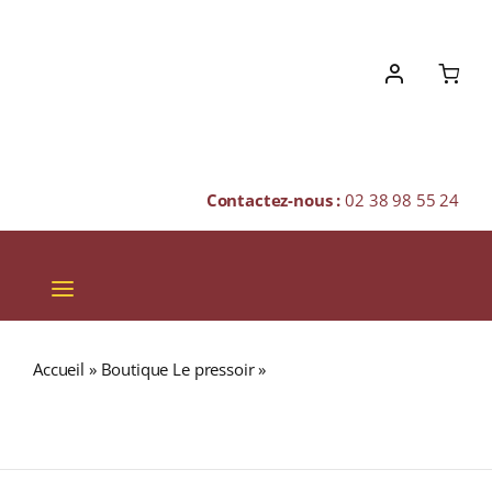
Skip
to
content
Contactez-nous :
02 38 98 55 24
Toggle
Navigation
VINS
Accueil
»
Boutique Le pressoir
»
GUILLON L’Esprit du Malt
CHAMPAGNES & BULLES
Finition Tourbé fort 43% BOISSON SPIRITUEUSE (FRANCE)
70cl
SPIRITUEUX