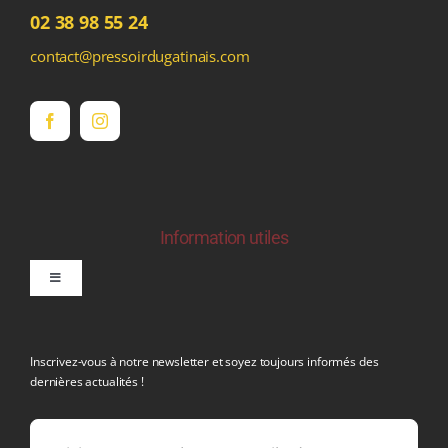
02 38 98 55 24
contact@pressoirdugatinais.com
Information utiles
Toggle
Navigation
politique de confidentialite RGPD
Inscrivez-vous à notre newsletter et soyez toujours informés des
dernières actualités !
Conditions générales de vente