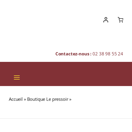
Skip
to
content
Contactez-nous :
02 38 98 55 24
Toggle
Navigation
VINS
Accueil
»
Boutique Le pressoir
»
HATOZAKI 12 ans 46%
CHAMPAGNES & BULLES
Umeshu Cask WHISKY (JAPON) 70cl
SPIRITUEUX