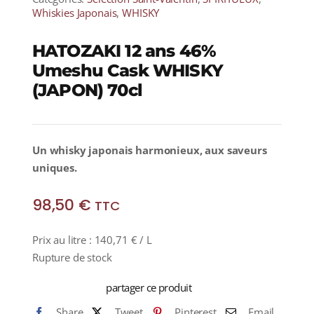
Whiskies Japonais
,
WHISKY
HATOZAKI 12 ans 46%
Umeshu Cask WHISKY
(JAPON) 70cl
Un whisky japonais harmonieux, aux saveurs
uniques.
98,50
€
TTC
Prix au litre :
140,71
€
/ L
Rupture de stock
partager ce produit
Share
Tweet
Pinterest
Email