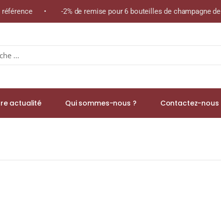
e référence • -2% de remise pour 6 bouteilles de champagne de l
re actualité
Qui sommes-nous ?
Contactez-nous 
y 43% (Limited Edition 2021) Blended WHISKY (JAPON) 70cl