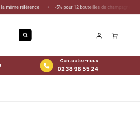
a même référence • -5% pour 12 bouteilles de champagne de la mê
Contactez-nous
!
02 38 98 55 24