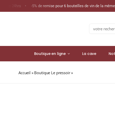
Skip
ns de 24hrs • -5% de remise pour 6 bouteilles de vin de la mêm
to
content
Search
for:
Boutique en ligne
La cave
Not
Accueil
»
Boutique Le pressoir
»
HIBIKI Japanese Harmon