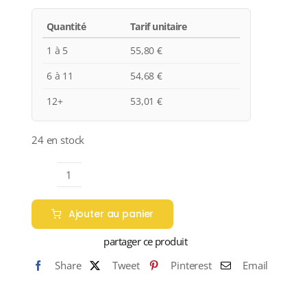
Quantité
Tarif unitaire
1 à 5
55,80
€
6 à 11
54,68
€
12+
53,01
€
24 en stock
quantité
de
Ajouter au panier
JOSEPH
PERRIER
partager ce produit
"CUVÉE
Share
Tweet
Pinterest
Email
ROYALE"
N.M.
Champagne