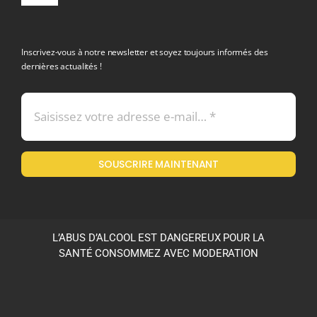
Navigation
politique de confidentialite RGPD
Inscrivez-vous à notre newsletter et soyez toujours informés des
dernières actualités !
Conditions générales de vente
Mentions légales
SOUSCRIRE MAINTENANT
Politique en matière de remboursements et de retours
L’ABUS D’ALCOOL EST DANGEREUX POUR LA
SANTÉ CONSOMMEZ AVEC MODERATION