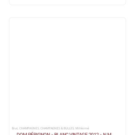
Brut
,
CHAMPAGNES
,
CHAMPAGNES & BULLES
,
Millésimé
DOM PÉRIGNON « BLANC VINTAGE 2012 » N.M.