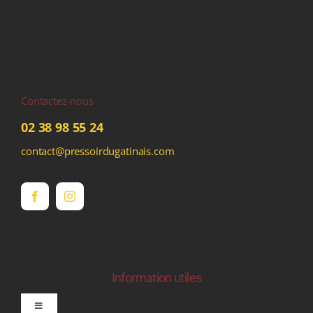
Contactez-nous
02 38 98 55 24
contact@pressoirdugatinais.com
Information utiles
Toggle