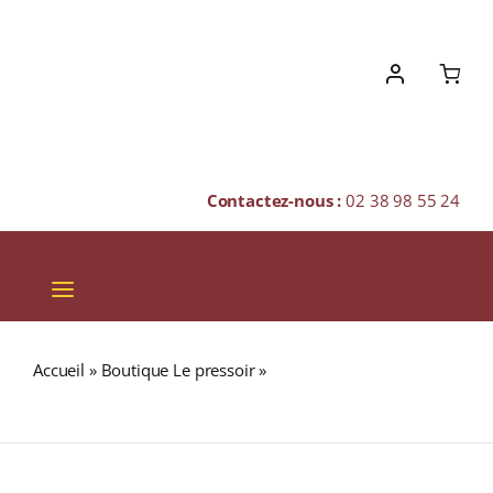
Skip
to
content
Contactez-nous :
02 38 98 55 24
Toggle
Navigation
VINS
Accueil
»
Boutique Le pressoir
»
JOSEPH PERRIER « CUVÉE
CHAMPAGNES & BULLES
ROYALE » N.M. Champagne Brut Rosé 75cl
SPIRITUEUX