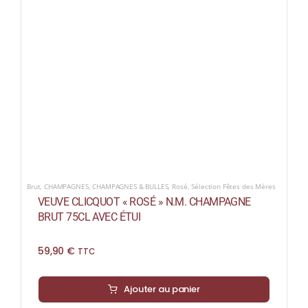
Brut
,
CHAMPAGNES
,
CHAMPAGNES & BULLES
,
Rosé
,
Sélection Fêtes des Mères
VEUVE CLICQUOT « ROSÉ » N.M. CHAMPAGNE
BRUT 75CL AVEC ÉTUI
59,90
€
TTC
Ajouter au panier