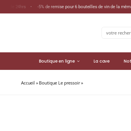
Skip
oins de 24hrs • -5% de remise pour 6 bouteilles de vin de la mê
to
content
Search
for:
Boutique en ligne
La cave
Not
Accueil
»
Boutique Le pressoir
»
Château de Monternot A