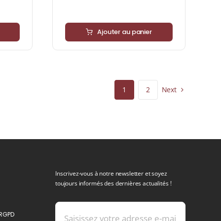
Ajouter au panier
Next
1
2
Inscrivez-vous à notre newsletter et soyez
toujours informés des dernières actualités !
 RGPD