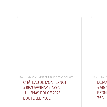
Beaujolais
,
Beaujolais
,
VINS
,
VINS DE FRANCE
,
VINS ROUGES
DOMA
CHÂTEAU DE MONTERNOT
« VIG
« BEAUVERNAY » A.O.C
RÉGNI
JULIÉNAS ROUGE 2023
75CL
BOUTEILLE 75CL