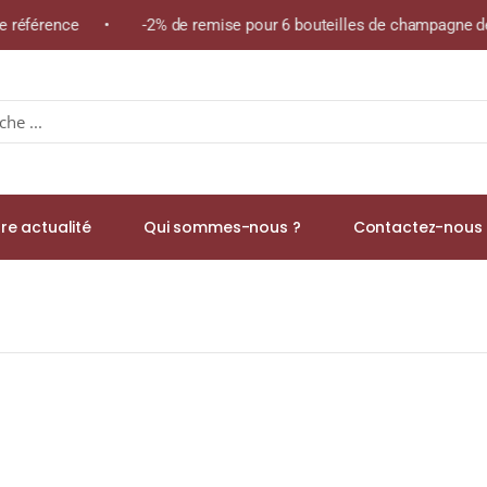
me référence • -2% de remise pour 6 bouteilles de champagne de 
re actualité
Qui sommes-nous ?
Contactez-nous 
.O.C JULIÉNAS Rouge 2020 Bouteille 75cl