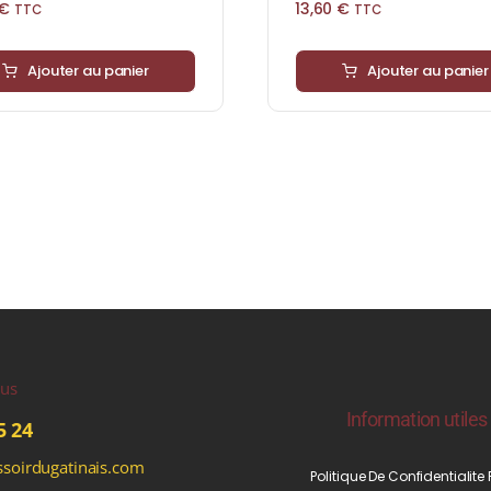
€
13,60
€
TTC
TTC
Ajouter au panier
Ajouter au panier
ous
Information utiles
5 24
soirdugatinais.com
Politique De Confidentialite