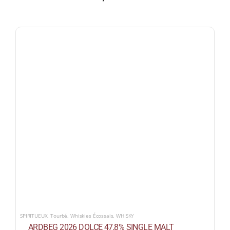
SPIRITUEUX
,
Tourbé
,
Whiskies Écossais
,
WHISKY
ARDBEG 2026 DOLCE 47,8% SINGLE MALT