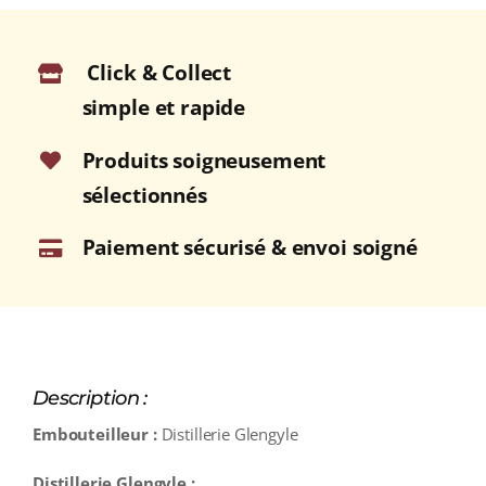
Single
Malt
Click & Collect
WHISKY
(ÉCOSSE
simple et rapide
/
Campbeltown)
Produits soigneusement
70cl
sélectionnés
Paiement sécurisé & envoi soigné
Description :
Embouteilleur :
Distillerie Glengyle
Distillerie Glengyle :