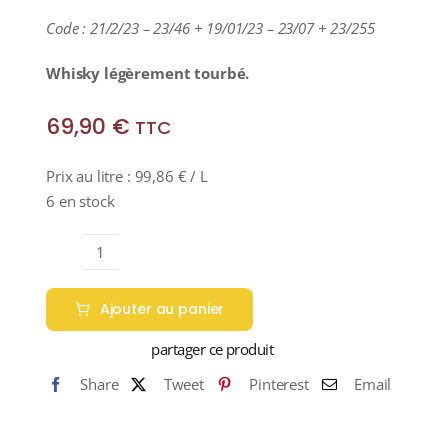
Code : 21/2/23 – 23/46 + 19/01/23 – 23/07 + 23/255
Whisky légèrement tourbé.
69,90
€
TTC
Prix au litre :
99,86
€
/ L
6 en stock
quantité
de
Ajouter au panier
KILKERRAN
12
partager ce produit
ans
Share
Tweet
Pinterest
Email
46%
(Édition
2023)