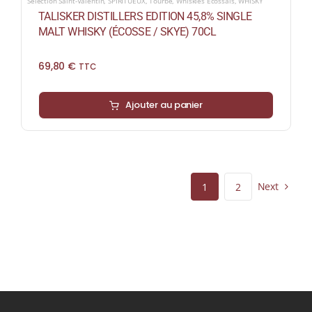
Sélection Saint-Valentin
,
SPIRITUEUX
,
Tourbé
,
Whiskies Écossais
,
WHISKY
TALISKER DISTILLERS EDITION 45,8% SINGLE
MALT WHISKY (ÉCOSSE / SKYE) 70CL
69,80
€
TTC
Ajouter au panier
Next
1
2