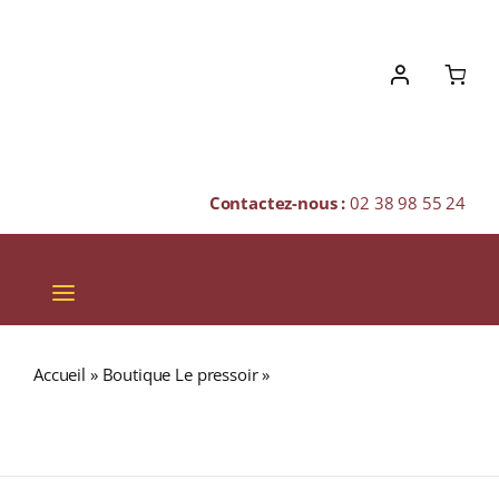
Skip
to
content
Contactez-nous :
02 38 98 55 24
Toggle
Navigation
VINS
Accueil
»
Boutique Le pressoir
»
KILKERRAN 12 ans 46%
CHAMPAGNES & BULLES
(Édition 2023) Single Malt WHISKY (ÉCOSSE /
Campbeltown) 70cl
SPIRITUEUX