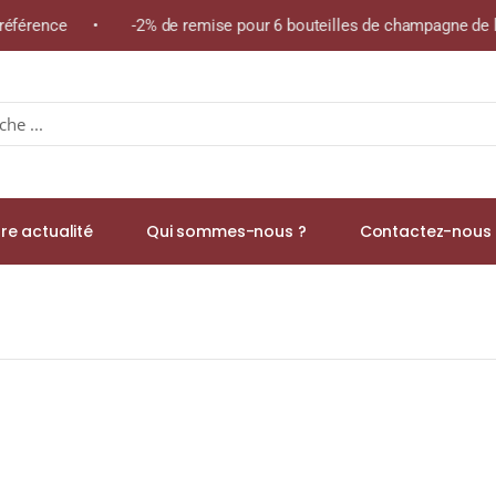
 référence • -2% de remise pour 6 bouteilles de champagne de la
re actualité
Qui sommes-nous ?
Contactez-nous 
to » Appellation TEJO Rouge 2022 Bouteille 75cl