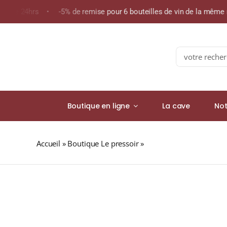
Skip
ns de 24hrs • -5% de remise pour 6 bouteilles de vin de la même
to
content
Search
for:
Boutique en ligne
La cave
Not
Accueil
»
Boutique Le pressoir
»
Domaine Lagoalva « Tin