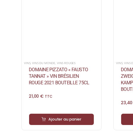
VINS
,
VINS DU MONDE
,
VINS ROUGES
VINS
,
VINS
DOMAINE PIZZATO « FAUSTO
DOMA
TANNAT » VIN BRÉSILIEN
ZWEIG
ROUGE 2021 BOUTEILLE 75CL
KAMP
BOUTE
21,00
€
TTC
23,4
Ajouter au panier