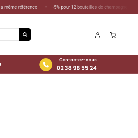
 même référence • -5% pour 12 bouteilles de champagne de la mêm
Contactez-nous
!
02 38 98 55 24