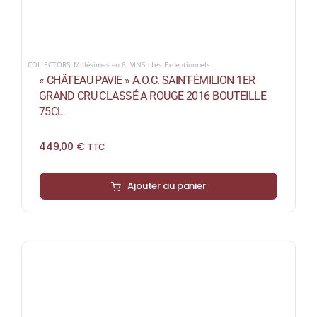
COLLECTORS
,
Millésimes en 6
,
VINS : Les Exceptionnels
« CHÂTEAU PAVIE » A.O.C. SAINT-ÉMILION 1ER
GRAND CRU CLASSÉ A ROUGE 2016 BOUTEILLE
75CL
449,00
€
TTC
Ajouter au panier