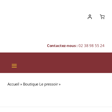
Skip
to
content
Contactez-nous :
02 38 98 55 24
Toggle
Navigation
VINS
Accueil
»
Boutique Le pressoir
»
Domaine Frédéric
CHAMPAGNES & BULLES
Magnien A.O.C LATRICIÈRES-CHAMBERTIN GRAND CRU
Rouge 2006 Bouteille 75cl
SPIRITUEUX