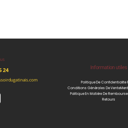
ous
Information utiles
5 24
soirdugatinais.com
Politique De Confidentialite
Conditions Générales De Vente
Ment
Politique En Matière De Rembourse
Retours