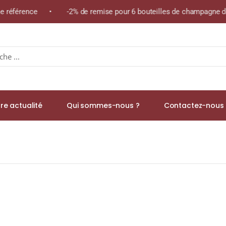
même référence • -2% de remise pour 6 bouteilles de champagne d
re actualité
Qui sommes-nous ?
Contactez-nous 
E NEMOURS 18% Bouteille 50cl