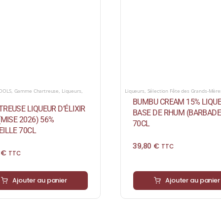
COOLS
,
Gamme Chartreuse
,
Liqueurs
,
Liqueurs
,
Sélection Fête des Grands-Mère
BUMBU CREAM 15% LIQUE
REUSE LIQUEUR D’ÉLIXIR
BASE DE RHUM (BARBADE
(MISE 2026) 56%
70CL
ILLE 70CL
39,80
€
TTC
0
€
TTC
Ajouter au panier
Ajouter au panier