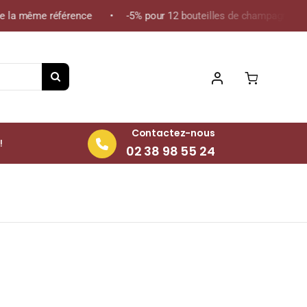
e la même référence • -5% pour 12 bouteilles de champagne de la
Contactez-nous
!
02 38 98 55 24