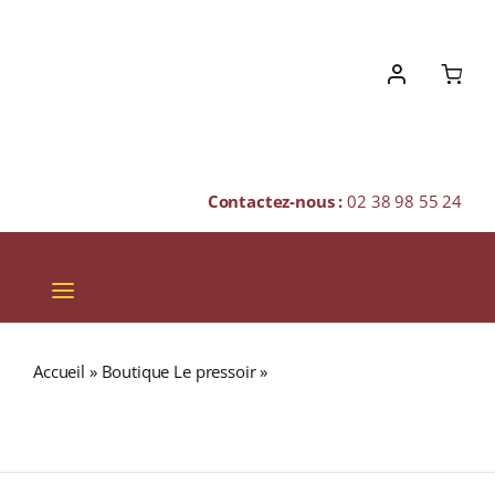
Skip
to
content
Contactez-nous :
02 38 98 55 24
Toggle
Navigation
VINS
Accueil
»
Boutique Le pressoir
»
LONGMORN 30 ans 43%
CHAMPAGNES & BULLES
Gordon & MacPhail Single Malt WHISKY (ÉCOSSE /
Speyside) 70cl
SPIRITUEUX