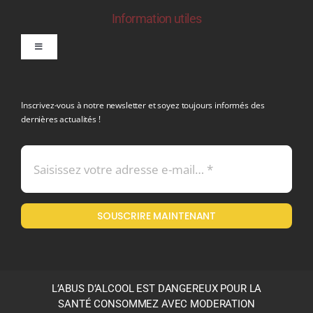
Information utiles
Toggle
Navigation
politique de confidentialite RGPD
Inscrivez-vous à notre newsletter et soyez toujours informés des
dernières actualités !
Conditions générales de vente
Mentions légales
SOUSCRIRE MAINTENANT
Politique en matière de remboursements et de retours
L’ABUS D’ALCOOL EST DANGEREUX POUR LA
SANTÉ CONSOMMEZ AVEC MODERATION