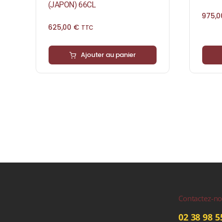
(JAPON) 66CL
975,
625,00
€
TTC
Ajouter au panier
Contactez-n
02 38 98 5