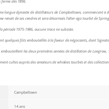
 ferme dès 1896.
une longue dynastie de distillateurs de Campbeltown, commencent à di
w renait de ses cendres et sera désormais l’alter-ego tourbé de Sprin
la période 1975-1986, aucune trace ne subsiste.
nt quelques fûts embouteillés à la faveur de négociants, dont Signato
s embouteillent les deux premières années de distillation de Longrow, 
ent cultes auprès des amateurs de whiskies tourbés et des collection
Campbeltown
14 ans