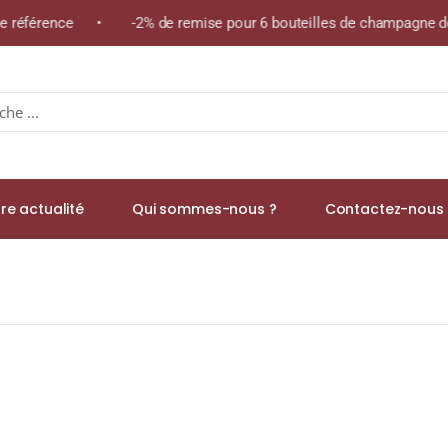
ême référence • -2% de remise pour 6 bouteilles de champagne de
re actualité
Qui sommes-nous ?
Contactez-nous 
ingle Malt WHISKY (ÉCOSSE / Campbeltown) 70cl