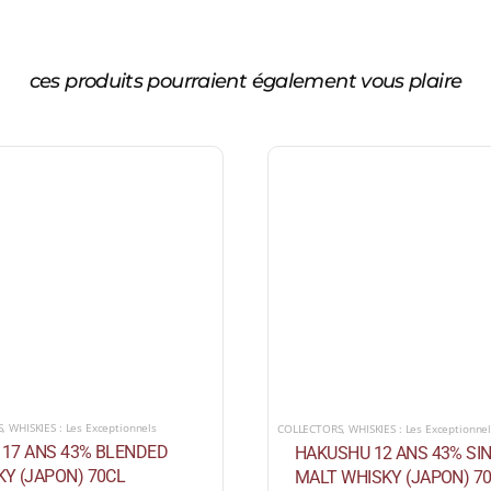
ces produits pourraient également vous plaire
S
,
WHISKIES : Les Exceptionnels
COLLECTORS
,
WHISKIES : Les Exceptionne
I 17 ANS 43% BLENDED
HAKUSHU 12 ANS 43% SI
Y (JAPON) 70CL
MALT WHISKY (JAPON) 7