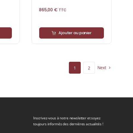
865,00
€
TTC
Ajouter au panier
Next
1
2
Inscrivez-vous à notre newsletter et soyez
toujours informés des dernières actualités !