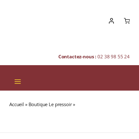
Skip
to
content
Contactez-nous :
02 38 98 55 24
Toggle
Navigation
VINS
Accueil
»
Boutique Le pressoir
»
MACALLAN 25 ans 43%
CHAMPAGNES & BULLES
Sherry Oak (Release 2020) Single Malt WHISKY (ÉCOSSE /
Highland) 70cl
SPIRITUEUX