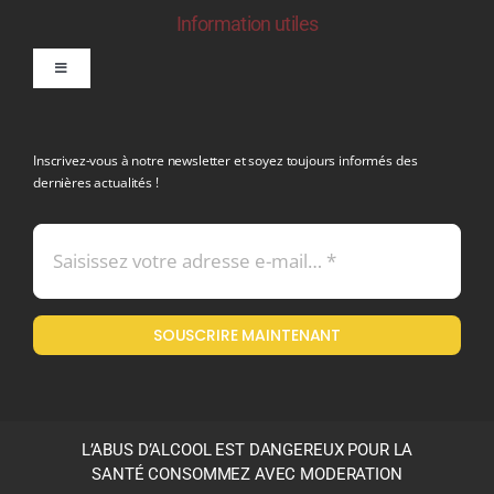
Information utiles
Toggle
Navigation
politique de confidentialite RGPD
Inscrivez-vous à notre newsletter et soyez toujours informés des
dernières actualités !
Conditions générales de vente
Mentions légales
SOUSCRIRE MAINTENANT
Politique en matière de remboursements et de retours
L’ABUS D’ALCOOL EST DANGEREUX POUR LA
SANTÉ CONSOMMEZ AVEC MODERATION