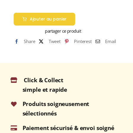
quantité
de
Ajouter au panier
Maison
partager ce produit
Joseph
Cartron
Share
Tweet
Pinterest
Email
A.O.C.
MARC
DE
BOURGOGNE
HORS
Click & Collect
D'ÂGE
simple et rapide
15
ans
Produits soigneusement
45%
sélectionnés
Magnum
1,5L
Paiement sécurisé & envoi soigné