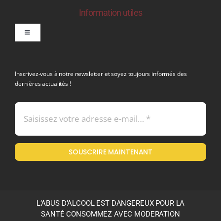
Information utiles
Toggle
Navigation
politique de confidentialite RGPD
Inscrivez-vous à notre newsletter et soyez toujours informés des
dernières actualités !
Conditions générales de vente
Mentions légales
SOUSCRIRE MAINTENANT
Politique en matière de remboursements et de retours
L’ABUS D’ALCOOL EST DANGEREUX POUR LA
SANTÉ CONSOMMEZ AVEC MODERATION