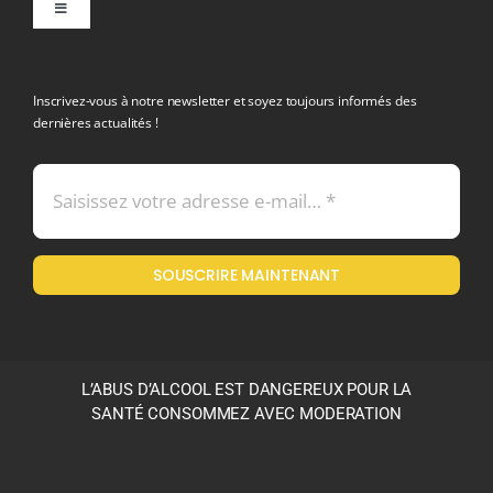
Toggle
Navigation
politique de confidentialite RGPD
Inscrivez-vous à notre newsletter et soyez toujours informés des
dernières actualités !
Conditions générales de vente
Mentions légales
SOUSCRIRE MAINTENANT
Politique en matière de remboursements et de retours
L’ABUS D’ALCOOL EST DANGEREUX POUR LA
SANTÉ CONSOMMEZ AVEC MODERATION