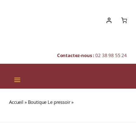
Skip
to
content
Contactez-nous :
02 38 98 55 24
Toggle
Navigation
VINS
Accueil
»
Boutique Le pressoir
»
MARS KOMAGATAKE 48%
CHAMPAGNES & BULLES
Limited Edition 2019 Single Malt WHISKY (JAPON) 70cl
SPIRITUEUX