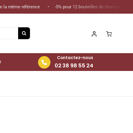
 la même référence • -5% pour 12 bouteilles de champagne de la 
Contactez-nous
!
02 38 98 55 24