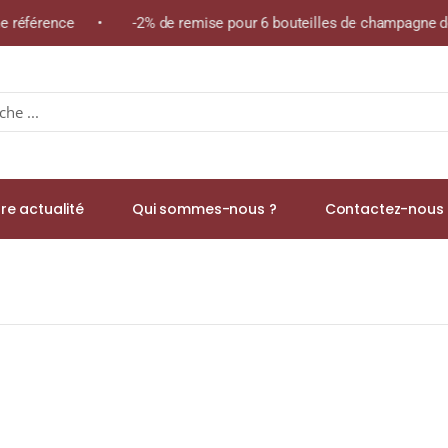
ême référence • -2% de remise pour 6 bouteilles de champagne de
re actualité
Qui sommes-nous ?
Contactez-nous 
toring The Legend 42% Blended WHISKY (IRLANDAIS) 70cl