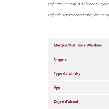
La finition en ex-fûts de bourbon ajout
La finale, légèrement toastée, est marq
additional information
Marque/Distillerie Whiskies
Origine
Type de whisky
Âge
Degré d'alcool