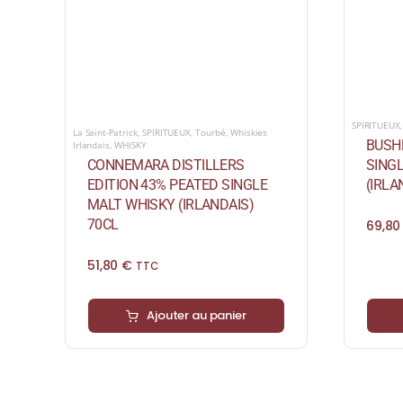
SPIRITUEUX
La Saint-Patrick
,
SPIRITUEUX
,
Tourbé
,
Whiskies
BUSHM
Irlandais
,
WHISKY
SING
CONNEMARA DISTILLERS
(IRLA
EDITION 43% PEATED SINGLE
MALT WHISKY (IRLANDAIS)
70CL
69,8
51,80
€
TTC
Ajouter au panier