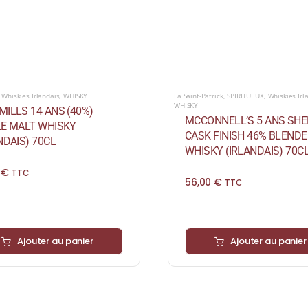
,
Whiskies Irlandais
,
WHISKY
La Saint-Patrick
,
SPIRITUEUX
,
Whiskies Irl
WHISKY
ILLS 14 ANS (40%)
MCCONNELL’S 5 ANS SH
LE MALT WHISKY
CASK FINISH 46% BLEND
NDAIS) 70CL
WHISKY (IRLANDAIS) 70C
0
€
TTC
56,00
€
TTC
Ajouter au panier
Ajouter au panier