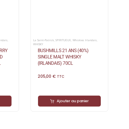
andais
,
La Saint-Patrick
,
SPIRITUEUX
,
Whiskies Irlandais
,
WHISKY
ERRY
BUSHMILLS 21 ANS (40%)
ED
SINGLE MALT WHISKY
L
(IRLANDAIS) 70CL
205,00
€
TTC
Ajouter au panier