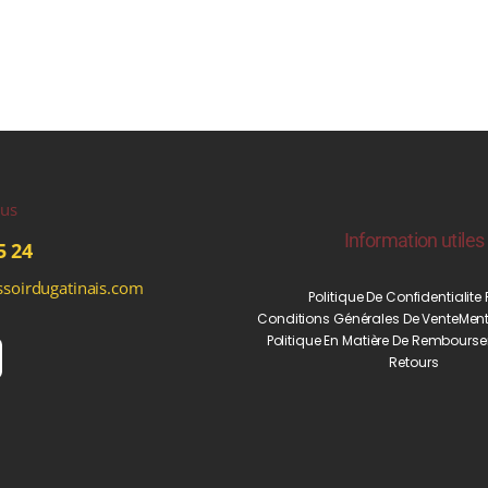
ous
Information utiles
5 24
soirdugatinais.com
Politique De Confidentialite
Conditions Générales De Vente
Ment
Politique En Matière De Rembourse
Retours