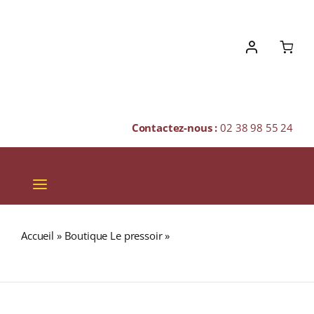
Skip
to
content
Contactez-nous :
02 38 98 55 24
Toggle
Navigation
VINS
Accueil
»
Boutique Le pressoir
»
Médicis DUO CARAMEL
CHAMPAGNES & BULLES
FLEUR DE SEL 200g
SPIRITUEUX