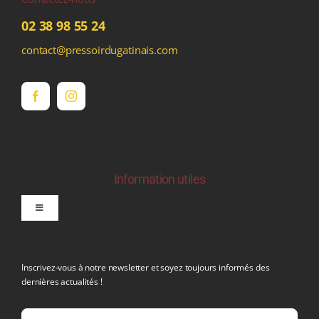
02 38 98 55 24
contact@pressoirdugatinais.com
Information utiles
Toggle
Navigation
politique de confidentialite RGPD
Inscrivez-vous à notre newsletter et soyez toujours informés des
dernières actualités !
Conditions générales de vente