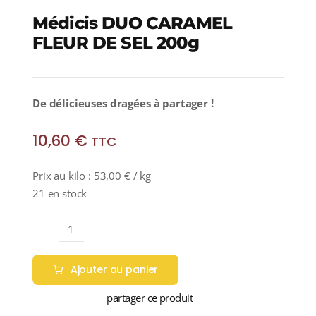
Médicis DUO CARAMEL
FLEUR DE SEL 200g
De délicieuses dragées à partager !
10,60
€
TTC
Prix au kilo :
53,00
€
/ kg
21 en stock
quantité
de
Ajouter au panier
Médicis
DUO
partager ce produit
CARAMEL