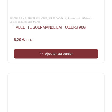
ÉPICERIE FINE
,
ÉPICERIE SUCRÉE
,
IDEES CADEAUX
,
Produits du Gâtinais
,
Sélection Fêtes des Mères
TABLETTE GOURMANDE LAIT CŒURS 90G
8,20
€
TTC
Ajouter au panier