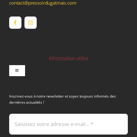
contact@pressoirdugatinais.com
Information utiles
Toggle
Navigation
politique de confidentialite RGPD
Inscrivez-vous à notre newsletter et soyez toujours informés des
dernières actualités !
Conditions générales de vente
Mentions légales