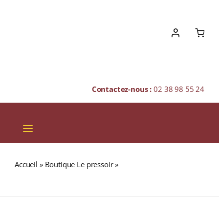
Skip
to
content
Contactez-nous :
02 38 98 55 24
Toggle
Navigation
VINS
Accueil
»
Boutique Le pressoir
»
MIEL DE FLEURS Pot
CHAMPAGNES & BULLES
500g
SPIRITUEUX