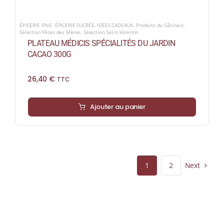
ÉPICERIE FINE
,
ÉPICERIE SUCRÉE
,
IDEES CADEAUX
,
Produits du Gâtinais
,
Sélection Fêtes des Mères
,
Sélection Saint-Valentin
PLATEAU MÉDICIS SPÉCIALITÉS DU JARDIN
CACAO 300G
26,40
€
TTC
Ajouter au panier
Next
1
2