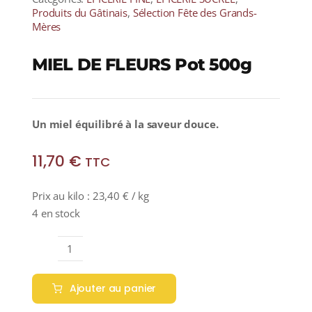
Produits du Gâtinais
,
Sélection Fête des Grands-
Mères
MIEL DE FLEURS Pot 500g
Un miel équilibré à la saveur douce.
11,70
€
TTC
Prix au kilo :
23,40
€
/ kg
4 en stock
quantité
de
Ajouter au panier
MIEL
DE