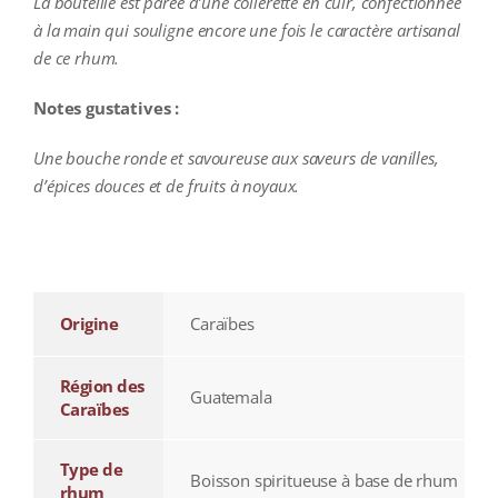
La bouteille est parée d’une collerette en cuir, confectionnée
à la main qui souligne encore une fois le caractère artisanal
de ce rhum.
Notes gustatives :
Une bouche ronde et savoureuse aux saveurs de vanilles,
d’épices douces et de fruits à noyaux.
additional information
Origine
Caraïbes
Région des
Guatemala
Caraïbes
Type de
Boisson spiritueuse à base de rhum
rhum