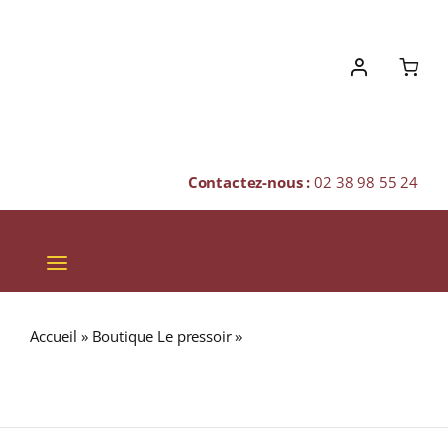
Skip
to
content
Contactez-nous :
02 38 98 55 24
Toggle
Navigation
VINS
Accueil
»
Boutique Le pressoir
»
MIRACIELO Reserva
CHAMPAGNES & BULLES
Especial 38% Spiced Rum BOISSON SPIRITUEUSE
(GUATEMALA) 70cl
SPIRITUEUX