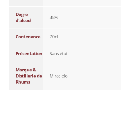
Degré
38%
d'alcool
Contenance
70cl
Présentation
Sans étui
Marque &
Distillerie de
Miracielo
Rhums