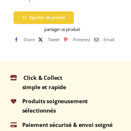
quantité
de
Ajouter au panier
MIRACIELO
Reserva
partager ce produit
Especial
Share
Tweet
Pinterest
Email
38%
Spiced
Rum
BOISSON
SPIRITUEUSE
Click & Collect
(GUATEMALA)
70cl
simple et rapide
Produits soigneusement
sélectionnés
Paiement sécurisé & envoi soigné