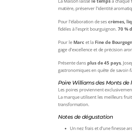
La Maison laisse
le temps
à chaque fr
matière, préserver l’identité aromatiqu
Pour l’élaboration de ses
crèmes, liq
fidèles à l’esprit bourguignon.
70 % d
Pour le
Marc
et la
Fine de Bourgog
gage d’excellence et de précision aro
Présente dans
plus de 45 pays
, Jos
gastronomiques en quête de savoir‑fa
Poire Williams des Monts de 
Les poires proviennent exclusivement
La marque utilisent les meilleurs fru
transformation.
Notes de dégustation
Un nez frais et d’une finesse a