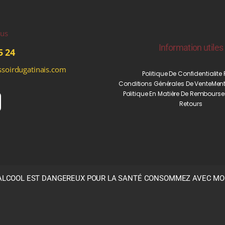
ous
Information utiles
5 24
soirdugatinais.com
Politique De Confidentialite
Conditions Générales De Vente
Ment
Politique En Matière De Rembourse
Retours
’ALCOOL EST DANGEREUX POUR LA SANTÉ CONSOMMEZ AVEC M