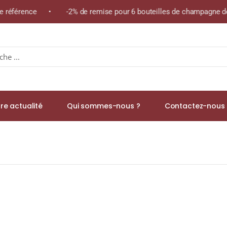
me référence • -2% de remise pour 6 bouteilles de champagne de
re actualité
Qui sommes-nous ?
Contactez-nous 
 POIRE WILLIAMS DES MONTS DE LA CÔTE D’OR 49% Bouteille 70cl