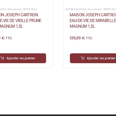
COOLS
,
Eaux-de-Vie
,
SPIRITUEUX
AUTRES ALCOOLS
,
Eaux-de-Vie
,
SPIRITUEU
ON JOSEPH CARTRON
MAISON JOSEPH CARTRO
E-VIE DE VIEILLE PRUNE
EAU-DE-VIE DE MIRABELL
MAGNUM 1,5L
MAGNUM 1,5L
0
€
135,00
€
TTC
TTC
Ajouter au panier
Ajouter au panier