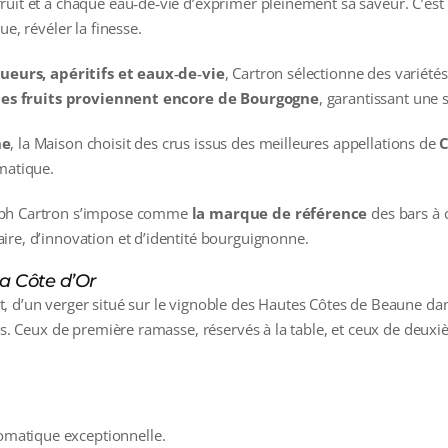
uit et à chaque eau‑de‑vie d’exprimer pleinement sa saveur. C’est le
e, révéler la finesse.
ueurs, apéritifs et eaux‑de‑vie
, Cartron sélectionne des variétés
es fruits proviennent encore de Bourgogne
, garantissant une s
ne
, la Maison choisit des crus issus des meilleures appellations de
C
matique.
eph Cartron s’impose comme
la marque de référence
des bars à c
ire, d’innovation et d’identité bourguignonne.
la Côte d’Or
, d’un verger situé sur le vignoble des Hautes Côtes de Beaune d
its. Ceux de première ramasse, réservés à la table, et ceux de deux
romatique exceptionnelle.