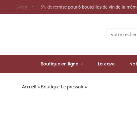
Skip
oins de 24hrs • -5% de remise pour 6 bouteilles de vin de la mê
to
content
Search
for:
Boutique en ligne
La cave
Not
Accueil
»
Boutique Le pressoir
»
Maison Joseph Cartron