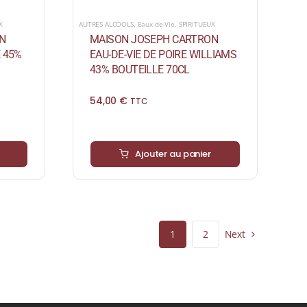
X
AUTRES ALCOOLS
,
Eaux-de-Vie
,
SPIRITUEUX
N
MAISON JOSEPH CARTRON
E 45%
EAU-DE-VIE DE POIRE WILLIAMS
43% BOUTEILLE 70CL
54,00
€
TTC
Ajouter au panier
Next
1
2