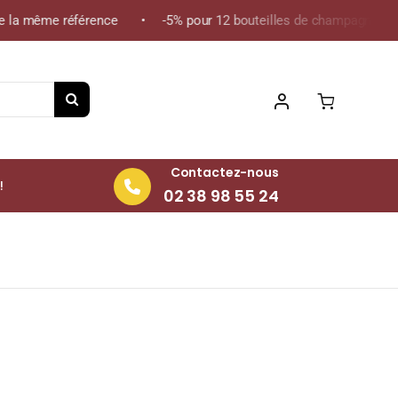
 la même référence • -5% pour 12 bouteilles de champagne de la 
Contactez-nous
!
02 38 98 55 24