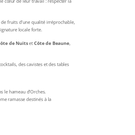
 cœur de leur travail : respecter la
 de fruits d’une qualité irréprochable,
ignature locale forte.
ôte de Nuits
et
Côte de Beaune
,
ocktails, des cavistes et des tables
ans le hameau d’Orches.
ième ramasse destinés à la