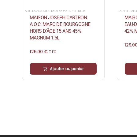
AUTRES ALCOOLS
,
Eaux-de-Vie
,
SPIRITUEUX
AUTRES AL
MAISON JOSEPH CARTRON
MAIS
A.O.C. MARC DE BOURGOGNE
EAU-D
HORS D’ÂGE 15 ANS 45%
42% 
MAGNUM 1,5L
129,0
125,00
€
TTC
Ajouter au panier