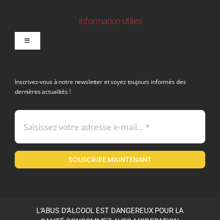
Information utiles
Toggle
Navigation
politique de confidentialite RGPD
Inscrivez-vous à notre newsletter et soyez toujours informés des
dernières actualités !
Conditions générales de vente
Mentions légales
SOUSCRIRE MAINTENANT
Politique en matière de remboursements et de retours
L’ABUS D’ALCOOL EST DANGEREUX POUR LA