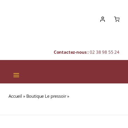
Skip
to
content
Contactez-nous :
02 38 98 55 24
Toggle
Navigation
VINS
Accueil
»
Boutique Le pressoir
»
R ST BARTH Cool (50%)
CHAMPAGNES & BULLES
RHUM BLANC AGRICOLE (ANTILLES FRANÇAISES) 70cl
SPIRITUEUX