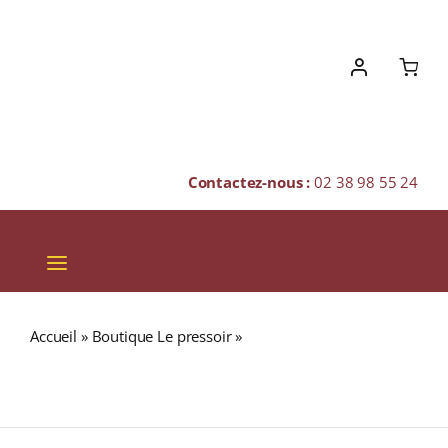
Skip
to
content
Contactez-nous :
02 38 98 55 24
Toggle
Navigation
VINS
Accueil
»
Boutique Le pressoir
»
Cave de Saint-Pourçain
CHAMPAGNES & BULLES
“LA FICELLE” A.O.C. SAINT-POURCAIN Rouge 2025
Bouteille 75cl
SPIRITUEUX