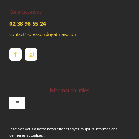
Contactez-nous
02 38 98 55 24
contact@pressoirdugatinais.com
Information utiles
Toggle
Navigation
politique de confidentialite RGPD
Inscrivez-vous à notre newsletter et soyez toujours informés des
dernières actualités !
Conditions générales de vente