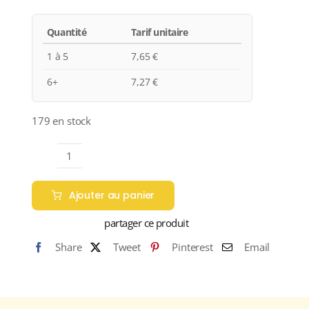
Quantité
Tarif unitaire
1 à 5
7,65
€
6+
7,27
€
179 en stock
quantité
de
Ajouter au panier
Cave
de
partager ce produit
Saint-
Share
Tweet
Pinterest
Email
Pourçain
“LA
FICELLE”
A.O.C.