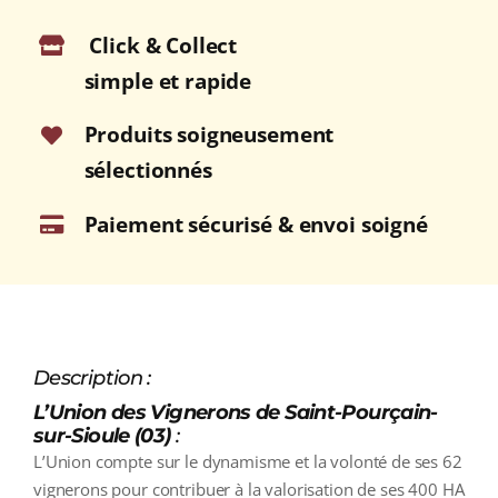
SAINT-
Click & Collect
POURCAIN
Rouge
simple et rapide
2025
Bouteille
Produits soigneusement
75cl
sélectionnés
Paiement sécurisé & envoi soigné
Description :
L’Union des Vignerons de Saint-Pourçain-
sur-Sioule (03)
:
L’Union compte sur le dynamisme et la volonté de ses 62
vignerons pour contribuer à la valorisation de ses 400 HA