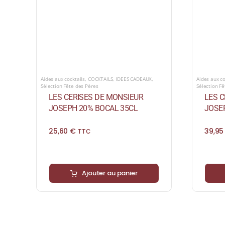
Aides aux cocktails
,
COCKTAILS
,
IDEES CADEAUX
,
Aides aux co
Sélection Fête des Pères
Sélection F
LES CERISES DE MONSIEUR
LES C
JOSEPH 20% BOCAL 35CL
JOSE
25,60
€
39,9
TTC
Ajouter au panier