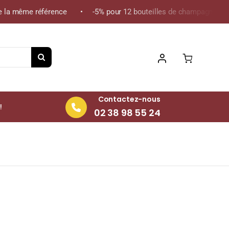
 la même référence • -5% pour 12 bouteilles de champagne de la 
Contactez-nous
!
02 38 98 55 24