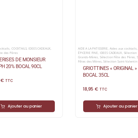
cktails
,
COCKTAILS
,
IDEES CADEAUX
,
AIDE A LA PATISSERIE
,
Aides aux cocktails
ête des Pères
ÉPICERIE FINE
,
IDEES CADEAUX
,
Sélection
Grands-Mères
,
Sélection Fête des Pères
,
ERISES DE MONSIEUR
Fêtes des Mères
,
Sélection Saint-Valentin
PH 20% BOCAL 90CL
GRIOTTINES « ORIGINAL »
BOCAL 35CL
5
€
TTC
18,95
€
TTC
Ajouter au panier
Ajouter au panier