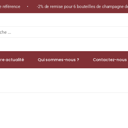
ême référence • -2% de remise pour 6 bouteilles de champagne de
re actualité
Qui sommes-nous ?
Contactez-nous 
 NEMOURS 50cl