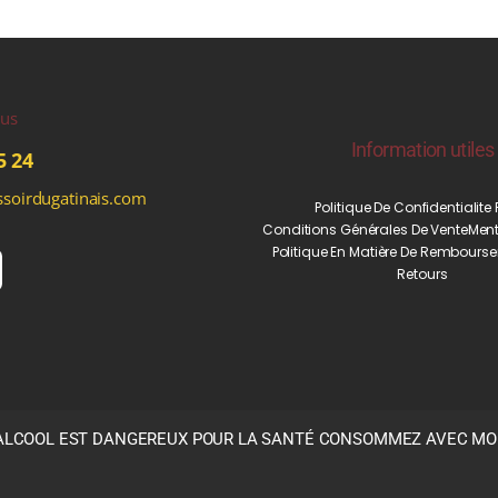
ous
Information utiles
5 24
soirdugatinais.com
Politique De Confidentialite
Conditions Générales De Vente
Ment
Politique En Matière De Rembourse
Retours
’ALCOOL EST DANGEREUX POUR LA SANTÉ CONSOMMEZ AVEC M