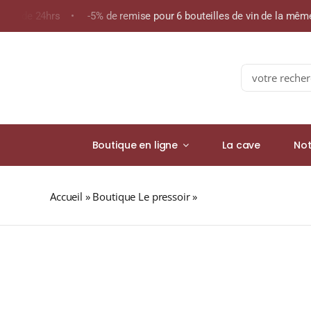
Skip
moins de 24hrs • -5% de remise pour 6 bouteilles de vin de la m
to
content
Search
for:
Boutique en ligne
La cave
Not
Accueil
»
Boutique Le pressoir
»
SIROP COQUELICOT DE