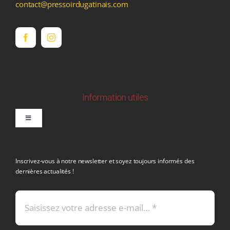
contact@pressoirdugatinais.com
Information utiles
Toggle
Navigation
politique de confidentialite RGPD
Inscrivez-vous à notre newsletter et soyez toujours informés des
dernières actualités !
Conditions générales de vente
Mentions légales