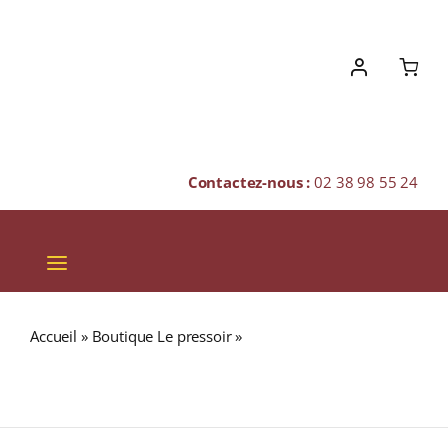
Skip
to
content
Contactez-nous :
02 38 98 55 24
Toggle
Navigation
VINS
Accueil
»
Boutique Le pressoir
»
SPRINGBANK 15 ans 46%
CHAMPAGNES & BULLES
(Edition 2006) Single Malt WHISKY (ÉCOSSE /
Campbeltown) 70cl
SPIRITUEUX