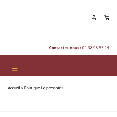
Skip
to
content
Contactez-nous :
02 38 98 55 24
Toggle
Navigation
VINS
Accueil
»
Boutique Le pressoir
»
ST BARTH XO (45%)
CHAMPAGNES & BULLES
RHUM EXTRA VIEUX HORS D’ÂGE (ANTILLES FRANÇAISES)
70cl
SPIRITUEUX