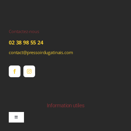
Contactez-nous
02 38 98 55 24
contact@pressoirdugatinais.com
Information utiles
Toggle
Navigation