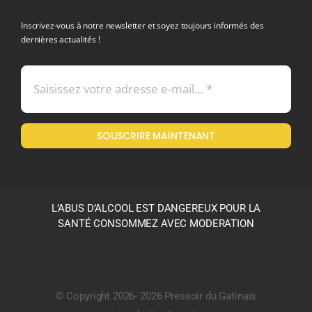
politique de confidentialite RGPD
Inscrivez-vous à notre newsletter et soyez toujours informés des
dernières actualités !
Conditions générales de vente
Mentions légales
SOUSCRIRE MAINTENANT
Politique en matière de remboursements et de retours
L’ABUS D’ALCOOL EST DANGEREUX POUR LA
SANTÉ CONSOMMEZ AVEC MODERATION
© Copyright 2026- 2026 Pressoir du Gatinais