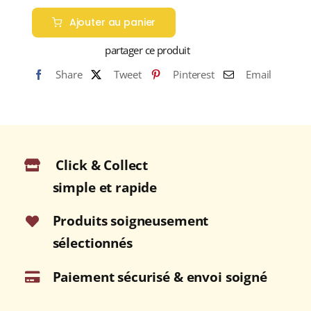
de
Ajouter au panier
ST
BARTH
partager ce produit
XO
Share
Tweet
Pinterest
Email
(45%)
RHUM
EXTRA
VIEUX
HORS
Click & Collect
D'ÂGE
(ANTILLES
simple et rapide
FRANÇAISES)
70cl
Produits soigneusement
sélectionnés
Paiement sécurisé & envoi soigné