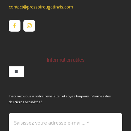
contact@pressoirdugatinais.com
Information utiles
Toggle
Navigation
politique de confidentialite RGPD
Inscrivez-vous à notre newsletter et soyez toujours informés des
dernières actualités !
Conditions générales de vente
Mentions légales