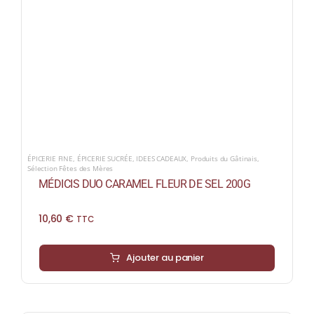
ÉPICERIE FINE
,
ÉPICERIE SUCRÉE
,
IDEES CADEAUX
,
Produits du Gâtinais
,
Sélection Fêtes des Mères
MÉDICIS DUO CARAMEL FLEUR DE SEL 200G
10,60
€
TTC
Ajouter au panier