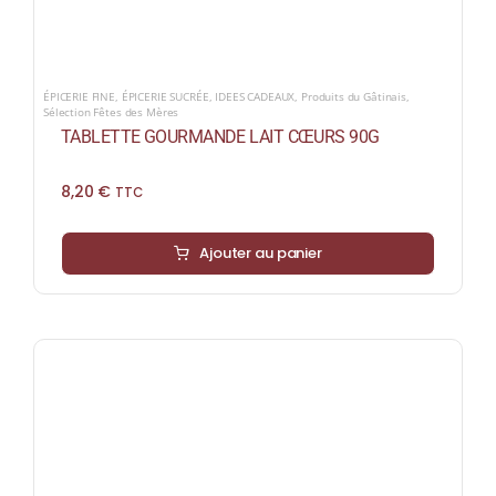
ÉPICERIE FINE
,
ÉPICERIE SUCRÉE
,
IDEES CADEAUX
,
Produits du Gâtinais
,
Sélection Fêtes des Mères
TABLETTE GOURMANDE LAIT CŒURS 90G
8,20
€
TTC
Ajouter au panier