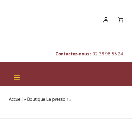
Skip
to
content
Contactez-nous :
02 38 98 55 24
Toggle
Navigation
VINS
Accueil
»
Boutique Le pressoir
»
TABLETTE CHOCOLAT
CHAMPAGNES & BULLES
LAIT 36% AMANDE CARAMÉLISÉE 90g
SPIRITUEUX