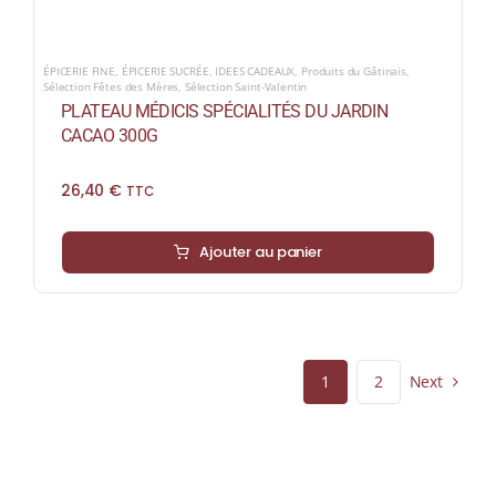
ÉPICERIE FINE
,
ÉPICERIE SUCRÉE
,
IDEES CADEAUX
,
Produits du Gâtinais
,
Sélection Fêtes des Mères
,
Sélection Saint-Valentin
PLATEAU MÉDICIS SPÉCIALITÉS DU JARDIN
CACAO 300G
26,40
€
TTC
Ajouter au panier
Next
1
2