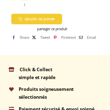
quantité
de
Ajouter au panier
TABLETTE
CHOCOLAT
partager ce produit
LAIT
Share
Tweet
Pinterest
Email
36%
AMANDE
CARAMÉLISÉE
90g
Click & Collect
simple et rapide
Produits soigneusement
sélectionnés
Paiement sécurisé & envoi soigné