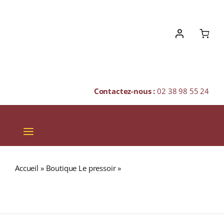
Skip
to
content
Contactez-nous :
02 38 98 55 24
Toggle
Navigation
VINS
Accueil
»
Boutique Le pressoir
»
THE BALVENIE 25 ans
CHAMPAGNES & BULLES
47,8% Single Barrel Single Malt WHISKY (ÉCOSSE /
Speyside) 70cl
SPIRITUEUX